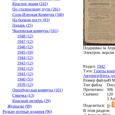
Красное знамя (242)
По сталинскому пути (261)
Соль-Илецкая Коммуна (346)
На боевом посту (83)
Пахарь (25)
Чкаловская коммуна (161)
1948 (12)
1947 (12)
1946 (12)
Подшивка за Апрел
1945 (10)
Электрон. версия 
1944 (12)
1943 (12)
Раздел:
1942
.
1942 (12)
Тэги:
Газеты воен
1941 (12)
Авторизуйтесь дл
1940 (55)
Размер файла
49 
1939 (12)
Тип файла
Docu
Прочитано:
306
Оренбургская коммуна (101)
Скачано:
120
Смычка (13)
3 Ап
Красный октябрь (29)
Поделиться:
]]>
Журналы (99)
В этом разделе:
Редкие нотные издания (96)