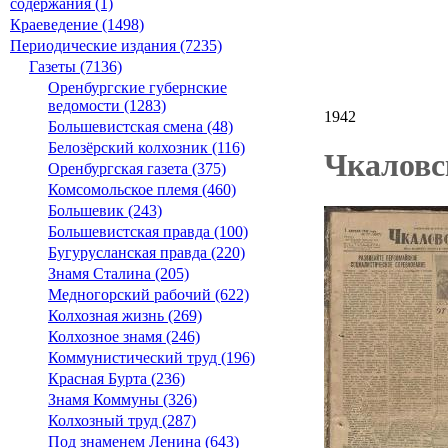
содержания (1)
Краеведение (1498)
Периодические издания (7235)
Газеты (7136)
Оренбургские губернские
ведомости (1283)
1942
Большевистская смена (48)
Белозёрский колхозник (116)
Чкаловс
Оренбургская газета (375)
Комсомольское племя (460)
Большевик (243)
Большевистская правда (100)
Бугурусланская правда (220)
Знамя Сталина (205)
Медногорский рабочий (622)
Колхозная жизнь (269)
Колхозное знамя (246)
Коммунистический труд (196)
Красная Бурта (236)
Знамя Коммуны (326)
Колхозный труд (287)
Под знаменем Ленина (643)