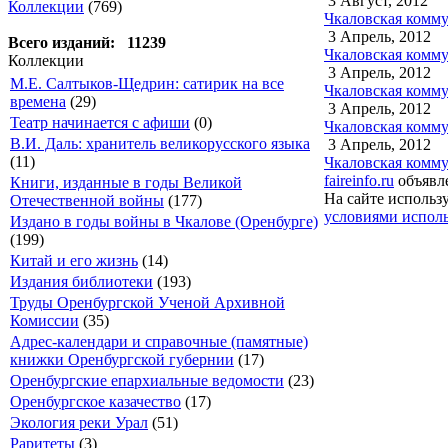
3 Август, 2012
Коллекции
(769)
Чкаловская комму
3 Апрель, 2012
Всего изданий: 11239
Чкаловская комму
Коллекции
3 Апрель, 2012
М.Е. Салтыков-Щедрин: сатирик на все
Чкаловская комму
времена
(29)
3 Апрель, 2012
Театр начинается с афиши
(0)
Чкаловская комму
В.И. Даль: хранитель великорусского языка
3 Апрель, 2012
(11)
Чкаловская комму
faireinfo.ru
объявле
Книги, изданные в годы Великой
На сайте использ
Отечественной войны
(177)
условиями исполь
Издано в годы войны в Чкалове (Оренбурге)
(199)
Китай и его жизнь
(14)
Издания библиотеки
(193)
Труды Оренбургской Ученой Архивной
Комиссии
(35)
Адрес-календари и справочные (памятные)
книжки Оренбургской губернии
(17)
Оренбургские епархиальные ведомости
(23)
Оренбургское казачество
(17)
Экология реки Урал
(51)
Раритеты
(3)