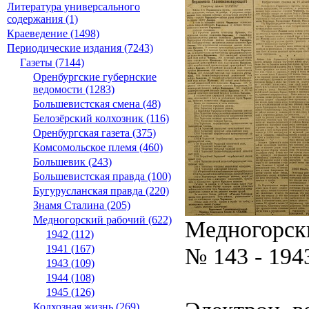
Литература универсального
содержания (1)
Краеведение (1498)
Периодические издания (7243)
Газеты (7144)
Оренбургские губернские
ведомости (1283)
Большевистская смена (48)
Белозёрский колхозник (116)
Оренбургская газета (375)
Комсомольское племя (460)
Большевик (243)
Большевистская правда (100)
Бугурусланская правда (220)
Знамя Сталина (205)
Медногорский рабочий (622)
Медногорск
1942 (112)
№ 143 - 194
1941 (167)
1943 (109)
1944 (108)
1945 (126)
Колхозная жизнь (269)