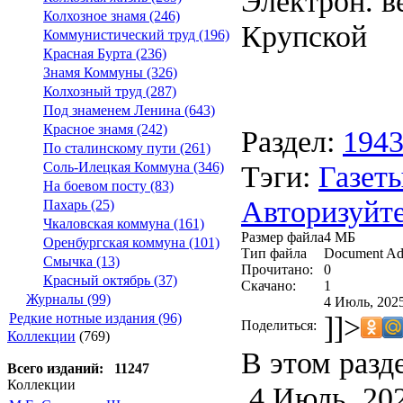
Электрон. ве
Колхозное знамя (246)
Крупской
Коммунистический труд (196)
Красная Бурта (236)
Знамя Коммуны (326)
Колхозный труд (287)
Под знаменем Ленина (643)
Красное знамя (242)
Раздел:
194
По сталинскому пути (261)
Тэги:
Газеты
Соль-Илецкая Коммуна (346)
На боевом посту (83)
Авторизуйте
Пахарь (25)
Чкаловская коммуна (161)
Размер файла
4 МБ
Оренбургская коммуна (101)
Тип файла
Document Ad
Смычка (13)
Прочитано:
0
Красный октябрь (37)
Скачано:
1
Журналы (99)
4 Июль, 2025
]]>
Редкие нотные издания (96)
Поделиться:
Коллекции
(769)
В этом разд
Всего изданий: 11247
Коллекции
4 Июль, 20