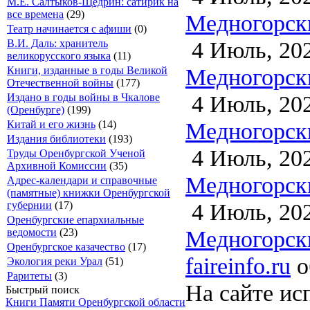
М.Е. Салтыков-Щедрин: сатирик на
все времена
(29)
Медногорски
Театр начинается с афиши
(0)
4 Июль, 20
В.И. Даль: хранитель
великорусского языка
(11)
Медногорски
Книги, изданные в годы Великой
Отечественной войны
(177)
4 Июль, 20
Издано в годы войны в Чкалове
(Оренбурге)
(199)
Медногорски
Китай и его жизнь
(14)
Издания библиотеки
(193)
4 Июль, 20
Труды Оренбургской Ученой
Архивной Комиссии
(35)
Медногорски
Адрес-календари и справочные
(памятные) книжки Оренбургской
4 Июль, 20
губернии
(17)
Оренбургские епархиальные
Медногорски
ведомости
(23)
Оренбургское казачество
(17)
faireinfo.ru
о
Экология реки Урал
(51)
Раритеты
(3)
На сайте ис
Быстрый поиск
Книги Памяти Оренбургской области