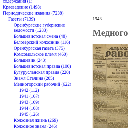
содержания (1)
Краеведение (1498)
Периодические издания (7238)
1943
Газеты (7139)
Оренбургские губернские
Медногор
ведомости (1283)
Большевистская смена (48)
Белозёрский колхозник (116)
Оренбургская газета (375)
Комсомольское племя (460)
Большевик (243)
Большевистская правда (100)
Бугурусланская правда (220)
Знамя Сталина (205)
Медногорский рабочий (622)
1942 (112)
1941 (167)
1943 (109)
1944 (108)
1945 (126)
Колхозная жизнь (269)
Колхозное знамя (246)