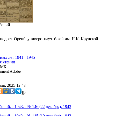
бочий
подгот. Оренб. универс. науч. б-кой им. Н.К. Крупской
ных лет 1941 - 1945
я чтения
 МБ
ment Adobe
ль, 2025 12:48
]]>
чий. - 1943. - № 146 (22 декабря). 1943
чий. - 1943. - № 145 (19 декабря). 1943