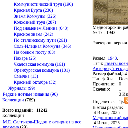
Коммунистический труд (196)
Красная Бурта (236)
Знамя Коммуны (326)
Колхозный труд (287)
Медногорский ра
Под знаменем Ленина (643)
№ 17 - 1943
Красное знамя (242)
По сталинскому пути (261)
Электрон. версия 
Соль-Илецкая Коммуна (346)
На боевом посту (83)
Раздел:
1943
.
Пахарь (25)
Тэги:
Газеты воен
Чкаловская коммуна (161)
Авторизуйтесь дл
Оренбургская коммуна (101)
Размер файла
4,24
Смычка (13)
Тип файла
Docu
Красный октябрь (32)
Прочитано:
0
Журналы (99)
Скачано:
1
3 Ию
Редкие нотные издания (96)
Коллекции
(769)
Поделиться:
]]>
В этом разделе:
Всего изданий: 11242
4 Июль, 2025
Коллекции
Медногорский рабо
М.Е. Салтыков-Щедрин: сатирик на все
4 Июль, 2025
времена
(29)
Медногорский рабо