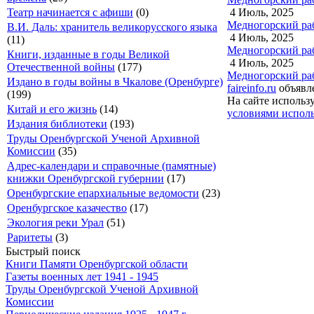
4 Июль, 2025
Театр начинается с афиши
(0)
Медногорский рабо
В.И. Даль: хранитель великорусского языка
4 Июль, 2025
(11)
Медногорский рабо
Книги, изданные в годы Великой
4 Июль, 2025
Отечественной войны
(177)
Медногорский рабо
Издано в годы войны в Чкалове (Оренбурге)
faireinfo.ru
объявле
(199)
На сайте использ
Китай и его жизнь
(14)
условиями исполь
Издания библиотеки
(193)
Труды Оренбургской Ученой Архивной
Комиссии
(35)
Адрес-календари и справочные (памятные)
книжки Оренбургской губернии
(17)
Оренбургские епархиальные ведомости
(23)
Оренбургское казачество
(17)
Экология реки Урал
(51)
Раритеты
(3)
Быстрый поиск
Книги Памяти Оренбургской области
Газеты военных лет 1941 - 1945
Труды Оренбургской Ученой Архивной
Комиссии