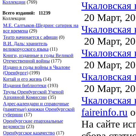
Коллекции
(769)
Чкаловская 
Всего изданий: 11239
20 Март, 20
Коллекции
М.Е. Салтыков-Щедрин: сатирик на
Чкаловская 
все времена
(29)
Театр начинается с афиши
(0)
20 Март, 20
В.И. Даль: хранитель
великорусского языка
(11)
Чкаловская 
Книги, изданные в годы Великой
Отечественной войны
(177)
20 Март, 20
Издано в годы войны в Чкалове
(Оренбурге)
(199)
Чкаловская 
Китай и его жизнь
(14)
20 Март, 20
Издания библиотеки
(193)
Труды Оренбургской Ученой
Чкаловская 
Архивной Комиссии
(35)
Адрес-календари и справочные
faireinfo.ru
о
(памятные) книжки Оренбургской
губернии
(17)
На сайте ис
Оренбургские епархиальные
ведомости
(23)
сбора стати
Оренбургское казачество
(17)