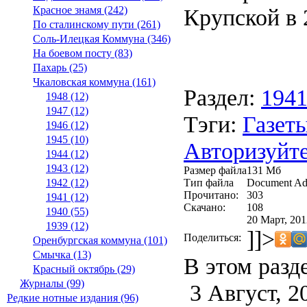
Крупской в 2
Красное знамя (242)
По сталинскому пути (261)
Соль-Илецкая Коммуна (346)
На боевом посту (83)
Пахарь (25)
Чкаловская коммуна (161)
Раздел:
194
1948 (12)
1947 (12)
Тэги:
Газеты
1946 (12)
1945 (10)
Авторизуйте
1944 (12)
1943 (12)
Размер файла
131 Мб
Тип файла
Document Ad
1942 (12)
Прочитано:
303
1941 (12)
Скачано:
108
1940 (55)
20 Март, 201
1939 (12)
]]>
Поделиться:
Оренбургская коммуна (101)
Смычка (13)
В этом разд
Красный октябрь (29)
Журналы (99)
3 Август, 2
Редкие нотные издания (96)