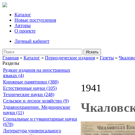
Каталог
Новые поступления
Авторы
О проекте
Личный кабинет
Искать
Главная
»
Каталог
»
Периодические издания
»
Газеты
»
Чкалов
Разделы
Редкие издания на иностранных
языках (4)
Книжные памятники (388)
1941
Естественные науки (105)
Технические науки (248)
Сельское и лесное хозяйство (9)
Чкаловск
Здравоохранение. Медицинские
науки (11)
Социальные и гуманитарные науки
(678)
Литература универсального