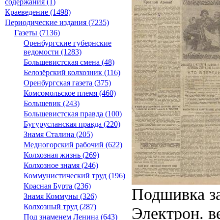
содержания (1)
Краеведение (1498)
Периодические издания (7235)
Газеты (7136)
Оренбургские губернские
ведомости (1283)
Большевистская смена (48)
Белозёрский колхозник (116)
Оренбургская газета (375)
Комсомольское племя (460)
Большевик (243)
Большевистская правда (100)
Бугурусланская правда (220)
Знамя Сталина (205)
Медногорский рабочий (622)
Колхозная жизнь (269)
Колхозное знамя (246)
Коммунистический труд (196)
Красная Бурта (236)
Подшивка за
Знамя Коммуны (326)
Колхозный труд (287)
Электрон. ве
Под знаменем Ленина (643)