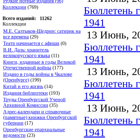
Редкие нотные издания (96)
Бюллетень га
Коллекции
(769)
Всего изданий: 11262
1941
Коллекции
М.Е. Салтыков-Щедрин: сатирик на
13 Июнь, 2
все времена
(29)
Театр начинается с афиши
(0)
Бюллетень га
В.И. Даль: хранитель
великорусского языка
(11)
1941
Книги, изданные в годы Великой
Отечественной войны
(177)
13 Июнь, 2
Издано в годы войны в Чкалове
(Оренбурге)
(199)
Бюллетень га
Китай и его жизнь
(14)
1941
Издания библиотеки
(193)
Труды Оренбургской Ученой
13 Июнь, 2
Архивной Комиссии
(35)
Адрес-календари и справочные
Бюллетень га
(памятные) книжки Оренбургской
губернии
(17)
1941
Оренбургские епархиальные
ведомости
(23)