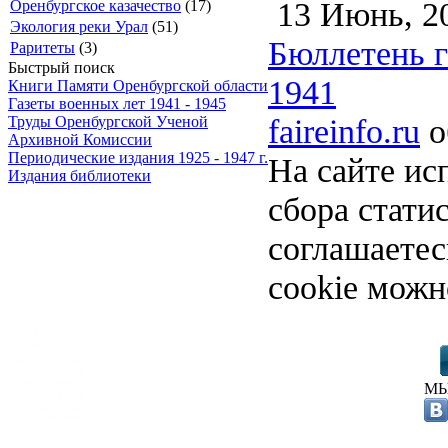
13 Июнь, 2
Оренбургское казачество
(17)
Экология реки Урал
(51)
Бюллетень га
Раритеты
(3)
Быстрый поиск
1941
Книги Памяти Оренбургской области
Газеты военных лет 1941 - 1945
faireinfo.ru
о
Труды Оренбургской Ученой
Архивной Комиссии
Периодические издания 1925 - 1947 г.
На сайте ис
Издания библиотеки
сбора стати
соглашаете
cookie можн
МЫ