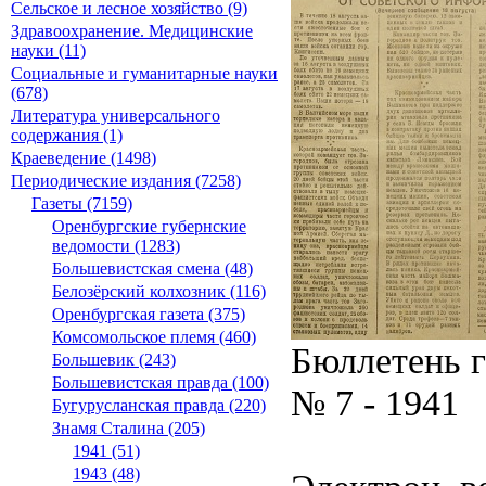
Сельское и лесное хозяйство (9)
Здравоохранение. Медицинские
науки (11)
Социальные и гуманитарные науки
(678)
Литература универсального
содержания (1)
Краеведение (1498)
Периодические издания (7258)
Газеты (7159)
Оренбургские губернские
ведомости (1283)
Большевистская смена (48)
Белозёрский колхозник (116)
Оренбургская газета (375)
Комсомольское племя (460)
Бюллетень г
Большевик (243)
Большевистская правда (100)
№ 7 - 1941
Бугурусланская правда (220)
Знамя Сталина (205)
1941 (51)
1943 (48)