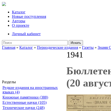
Каталог
Новые поступления
Авторы
О проекте
Личный кабинет
Искать
Главная
»
Каталог
»
Периодические издания
»
Газеты
»
Знамя 
1941
Бюллетен
(20 авгус
Разделы
Редкие издания на иностранных
языках (4)
Книжные памятники (388)
Естественные науки (105)
Технические науки (248)