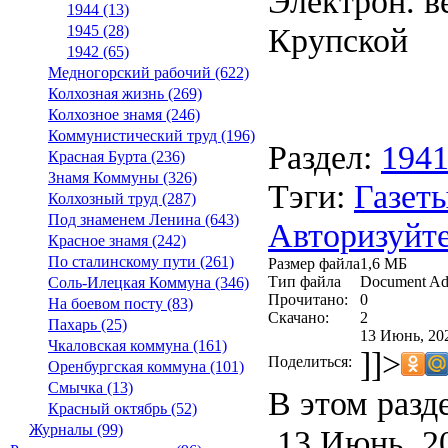
Электрон. ве
1944 (13)
Крупской
1945 (28)
1942 (65)
Медногорский рабочий (622)
Колхозная жизнь (269)
Колхозное знамя (246)
Коммунистический труд (196)
Раздел:
194
Красная Бурта (236)
Знамя Коммуны (326)
Тэги:
Газеты
Колхозный труд (287)
Под знаменем Ленина (643)
Авторизуйте
Красное знамя (242)
По сталинскому пути (261)
Размер файла
1,6 МБ
Тип файла
Document Ad
Соль-Илецкая Коммуна (346)
Прочитано:
0
На боевом посту (83)
Скачано:
2
Пахарь (25)
13 Июнь, 202
Чкаловская коммуна (161)
]]>
Поделиться:
Оренбургская коммуна (101)
Смычка (13)
В этом разд
Красный октябрь (52)
Журналы (99)
13 Июнь, 2