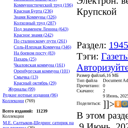
Электрон. ве
Коммунистический труд (196)
Крупской
Красная Бурта (236)
Знамя Коммуны (326)
Колхозный труд (287)
Под знаменем Ленина (643)
Красное знамя (242)
По сталинскому пути (261)
Раздел:
194
Соль-Илецкая Коммуна (346)
Тэги:
Газеты
На боевом посту (83)
Пахарь (25)
Авторизуйте
Чкаловская коммуна (161)
Оренбургская коммуна (101)
Размер файла
6,16 МБ
Смычка (13)
Тип файла
Document Ad
Красный октябрь (29)
Прочитано:
0
Журналы (99)
Скачано:
2
Редкие нотные издания (96)
9 Июнь, 2025
Коллекции
(769)
]]>
Поделиться:
Всего изданий: 11239
В этом разд
Коллекции
М.Е. Салтыков-Щедрин: сатирик на
9 Июнь, 20
все времена
(29)