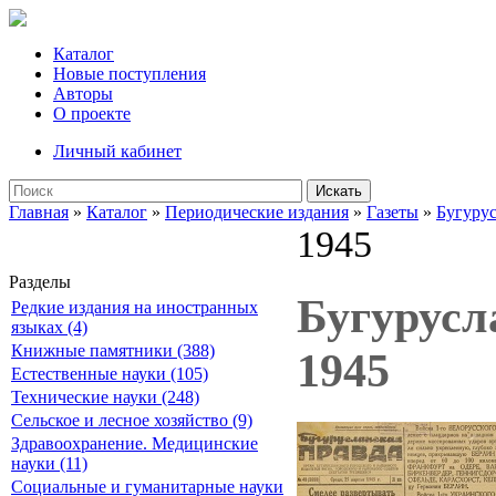
Каталог
Новые поступления
Авторы
О проекте
Личный кабинет
Искать
Главная
»
Каталог
»
Периодические издания
»
Газеты
»
Бугурус
1945
Разделы
Бугурусла
Редкие издания на иностранных
языках (4)
Книжные памятники (388)
1945
Естественные науки (105)
Технические науки (248)
Сельское и лесное хозяйство (9)
Здравоохранение. Медицинские
науки (11)
Социальные и гуманитарные науки