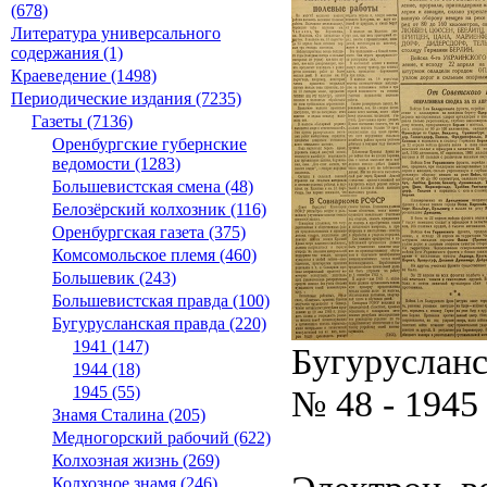
(678)
Литература универсального
содержания (1)
Краеведение (1498)
Периодические издания (7235)
Газеты (7136)
Оренбургские губернские
ведомости (1283)
Большевистская смена (48)
Белозёрский колхозник (116)
Оренбургская газета (375)
Комсомольское племя (460)
Большевик (243)
Большевистская правда (100)
Бугурусланская правда (220)
1941 (147)
Бугурусланс
1944 (18)
№ 48 - 1945
1945 (55)
Знамя Сталина (205)
Медногорский рабочий (622)
Колхозная жизнь (269)
Колхозное знамя (246)