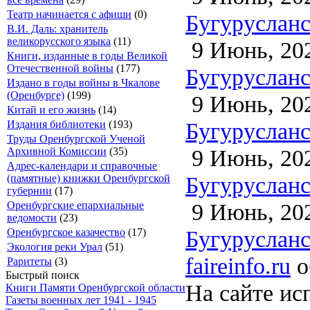
Театр начинается с афиши
(0)
Бугурусланск
В.И. Даль: хранитель
великорусского языка
(11)
9 Июнь, 20
Книги, изданные в годы Великой
Отечественной войны
(177)
Бугурусланск
Издано в годы войны в Чкалове
(Оренбурге)
(199)
9 Июнь, 20
Китай и его жизнь
(14)
Бугурусланск
Издания библиотеки
(193)
Труды Оренбургской Ученой
9 Июнь, 20
Архивной Комиссии
(35)
Адрес-календари и справочные
Бугурусланск
(памятные) книжки Оренбургской
губернии
(17)
9 Июнь, 20
Оренбургские епархиальные
ведомости
(23)
Бугурусланск
Оренбургское казачество
(17)
Экология реки Урал
(51)
faireinfo.ru
о
Раритеты
(3)
Быстрый поиск
На сайте ис
Книги Памяти Оренбургской области
Газеты военных лет 1941 - 1945