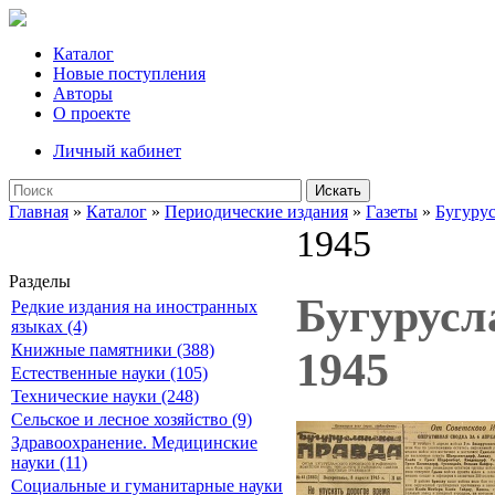
Каталог
Новые поступления
Авторы
О проекте
Личный кабинет
Искать
Главная
»
Каталог
»
Периодические издания
»
Газеты
»
Бугурус
1945
Разделы
Бугурусла
Редкие издания на иностранных
языках (4)
Книжные памятники (388)
1945
Естественные науки (105)
Технические науки (248)
Сельское и лесное хозяйство (9)
Здравоохранение. Медицинские
науки (11)
Социальные и гуманитарные науки