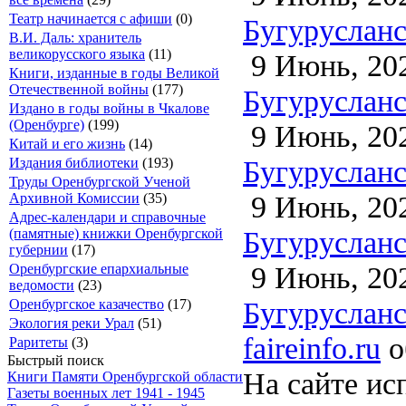
Театр начинается с афиши
(0)
Бугурусланск
В.И. Даль: хранитель
великорусского языка
(11)
9 Июнь, 20
Книги, изданные в годы Великой
Отечественной войны
(177)
Бугурусланск
Издано в годы войны в Чкалове
(Оренбурге)
(199)
9 Июнь, 20
Китай и его жизнь
(14)
Бугурусланск
Издания библиотеки
(193)
Труды Оренбургской Ученой
9 Июнь, 20
Архивной Комиссии
(35)
Адрес-календари и справочные
Бугурусланск
(памятные) книжки Оренбургской
губернии
(17)
9 Июнь, 20
Оренбургские епархиальные
ведомости
(23)
Бугурусланск
Оренбургское казачество
(17)
Экология реки Урал
(51)
faireinfo.ru
о
Раритеты
(3)
Быстрый поиск
На сайте ис
Книги Памяти Оренбургской области
Газеты военных лет 1941 - 1945