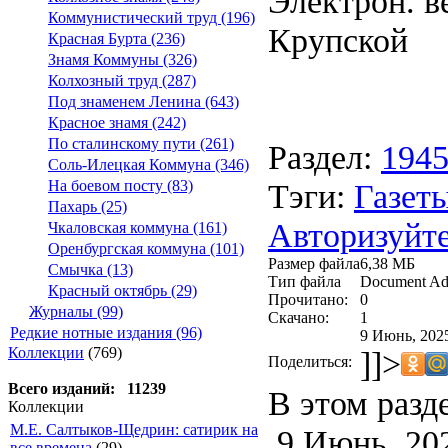
Электрон. ве
Коммунистический труд (196)
Крупской
Красная Бурта (236)
Знамя Коммуны (326)
Колхозный труд (287)
Под знаменем Ленина (643)
Красное знамя (242)
По сталинскому пути (261)
Раздел:
194
Соль-Илецкая Коммуна (346)
Тэги:
Газеты
На боевом посту (83)
Пахарь (25)
Авторизуйте
Чкаловская коммуна (161)
Оренбургская коммуна (101)
Размер файла
6,38 МБ
Смычка (13)
Тип файла
Document Ad
Красный октябрь (29)
Прочитано:
0
Журналы (99)
Скачано:
1
Редкие нотные издания (96)
9 Июнь, 2025
Коллекции
(769)
]]>
Поделиться:
Всего изданий: 11239
В этом разд
Коллекции
М.Е. Салтыков-Щедрин: сатирик на
9 Июнь, 20
все времена
(29)