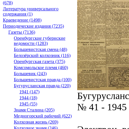
(678)
Литература универсального
содержания (1)
Краеведение (1498)
Периодические издания (7235)
Газеты (7136)
Оренбургские губернские
ведомости (1283)
Большевистская смена (48)
Белозёрский колхозник (116)
Оренбургская газета (375)
Комсомольское племя (460)
Большевик (243)
Большевистская правда (100)
Бугурусланская правда (220)
1941 (147)
Бугурусланс
1944 (18)
№ 41 - 1945
1945 (55)
Знамя Сталина (205)
Медногорский рабочий (622)
Колхозная жизнь (269)
Колхозное знамя (246)