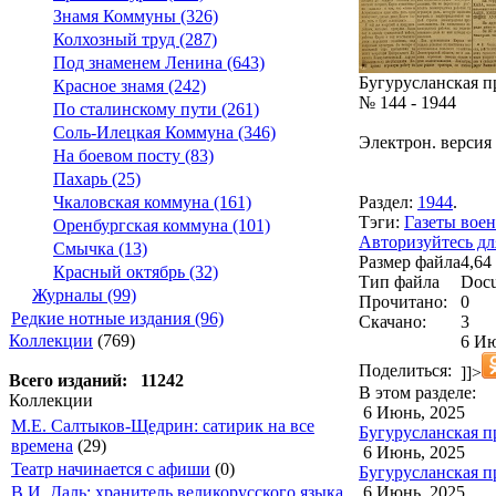
Знамя Коммуны (326)
Колхозный труд (287)
Под знаменем Ленина (643)
Бугурусланская п
Красное знамя (242)
№ 144 - 1944
По сталинскому пути (261)
Соль-Илецкая Коммуна (346)
Электрон. версия 
На боевом посту (83)
Пахарь (25)
Раздел:
1944
.
Чкаловская коммуна (161)
Тэги:
Газеты воен
Оренбургская коммуна (101)
Авторизуйтесь дл
Смычка (13)
Размер файла
4,64
Красный октябрь (32)
Тип файла
Docu
Журналы (99)
Прочитано:
0
Редкие нотные издания (96)
Скачано:
3
Коллекции
(769)
6 Ию
Поделиться:
]]>
Всего изданий: 11242
В этом разделе:
Коллекции
6 Июнь, 2025
М.Е. Салтыков-Щедрин: сатирик на все
Бугурусланская пр
времена
(29)
6 Июнь, 2025
Театр начинается с афиши
(0)
Бугурусланская пр
6 Июнь, 2025
В.И. Даль: хранитель великорусского языка