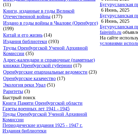
Бугурусланская пр
(11)
6 Июнь, 2025
Книги, изданные в годы Великой
Бугурусланская пр
Отечественной войны
(177)
6 Июнь, 2025
Издано в годы войны в Чкалове (Оренбурге)
Бугурусланская пр
(199)
faireinfo.ru
объявле
Китай и его жизнь
(14)
На сайте использ
Издания библиотеки
(193)
условиями исполь
Труды Оренбургской Ученой Архивной
Комиссии
(35)
Адрес-календари и справочные (памятные)
книжки Оренбургской губернии
(17)
Оренбургские епархиальные ведомости
(23)
Оренбургское казачество
(17)
Экология реки Урал
(51)
Раритеты
(3)
Быстрый поиск
Книги Памяти Оренбургской области
Газеты военных лет 1941 - 1945
Труды Оренбургской Ученой Архивной
Комиссии
Периодические издания 1925 - 1947 г.
Издания библиотеки