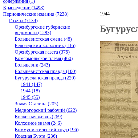
содержания (1)
Краеведение (1498)
1944
Периодические издания (7238)
Газеты (7139)
Бугурусл
Оренбургские губернские
ведомости (1283)
Большевистская смена (48)
Белозёрский колхозник (116)
Оренбургская газета (375)
Комсомольское племя (460)
Большевик (243)
Большевистская правда (100)
Бугурусланская правда (220)
1941 (147)
1944 (18)
1945 (55)
Знамя Сталина (205)
Медногорский рабочий (622)
Колхозная жизнь (269)
Колхозное знамя (246)
Коммунистический труд (196)
Красная Бурта (236)