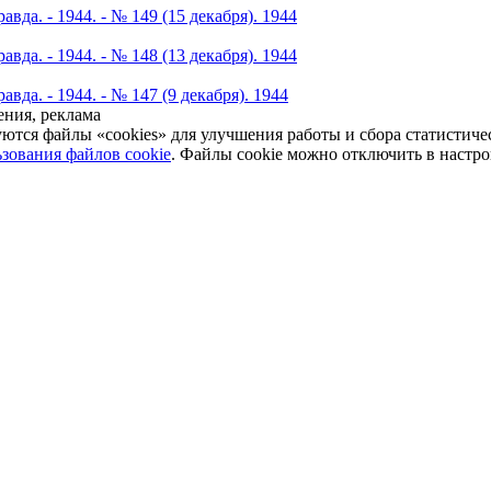
авда. - 1944. - № 149 (15 декабря). 1944
авда. - 1944. - № 148 (13 декабря). 1944
авда. - 1944. - № 147 (9 декабря). 1944
ния, реклама
уются файлы «cookies» для улучшения работы и сбора статистич
зования файлов cookie
. Файлы cookie можно отключить в настро