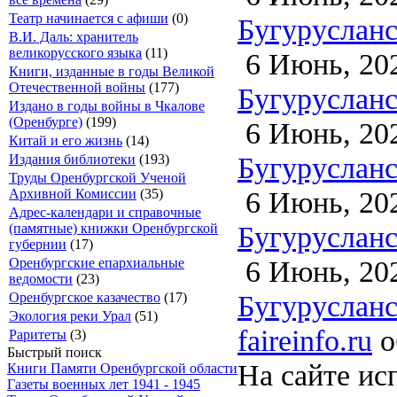
Театр начинается с афиши
(0)
Бугурусланск
В.И. Даль: хранитель
великорусского языка
(11)
6 Июнь, 20
Книги, изданные в годы Великой
Отечественной войны
(177)
Бугурусланск
Издано в годы войны в Чкалове
(Оренбурге)
(199)
6 Июнь, 20
Китай и его жизнь
(14)
Бугурусланск
Издания библиотеки
(193)
Труды Оренбургской Ученой
6 Июнь, 20
Архивной Комиссии
(35)
Адрес-календари и справочные
Бугурусланск
(памятные) книжки Оренбургской
губернии
(17)
6 Июнь, 20
Оренбургские епархиальные
ведомости
(23)
Бугурусланск
Оренбургское казачество
(17)
Экология реки Урал
(51)
faireinfo.ru
о
Раритеты
(3)
Быстрый поиск
На сайте ис
Книги Памяти Оренбургской области
Газеты военных лет 1941 - 1945