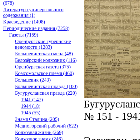
(678)
Литература универсального
содержания (1)
Краеведение (1498)
Периодические издания (7258)
Газеты (7159)
Оренбургские губернские
ведомости (1283)
Большевистская смена (48)
Белозёрский колхозник (116)
Оренбургская газета (375)
Комсомольское племя (460)
Большевик (243)
Большевистская правда (100)
Бугурусланская правда (220)
1941 (147)
Бугурусланс
1944 (18)
№ 151 - 194
1945 (55)
Знамя Сталина (205)
Медногорский рабочий (622)
Колхозная жизнь (269)
Колхозное знамя (246)