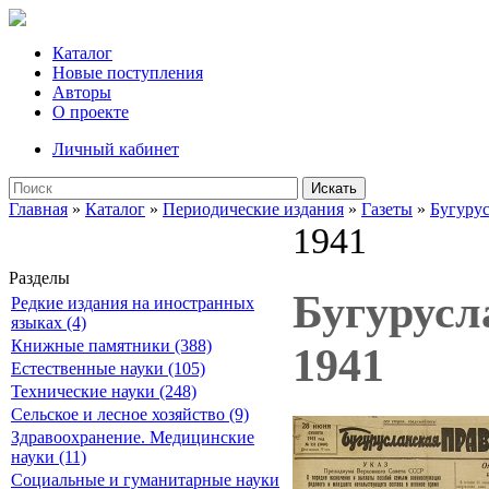
Каталог
Новые поступления
Авторы
О проекте
Личный кабинет
Искать
Главная
»
Каталог
»
Периодические издания
»
Газеты
»
Бугурус
1941
Разделы
Бугурусла
Редкие издания на иностранных
языках (4)
Книжные памятники (388)
1941
Естественные науки (105)
Технические науки (248)
Сельское и лесное хозяйство (9)
Здравоохранение. Медицинские
науки (11)
Социальные и гуманитарные науки