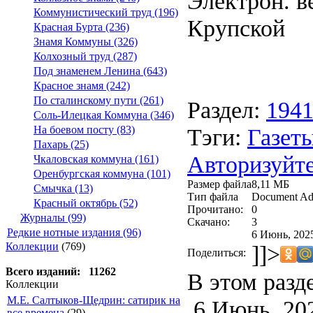
Электрон. ве
Коммунистический труд (196)
Крупской
Красная Бурта (236)
Знамя Коммуны (326)
Колхозный труд (287)
Под знаменем Ленина (643)
Красное знамя (242)
По сталинскому пути (261)
Раздел:
194
Соль-Илецкая Коммуна (346)
Тэги:
Газеты
На боевом посту (83)
Пахарь (25)
Авторизуйте
Чкаловская коммуна (161)
Оренбургская коммуна (101)
Размер файла
8,11 МБ
Смычка (13)
Тип файла
Document Ad
Красный октябрь (52)
Прочитано:
0
Журналы (99)
Скачано:
3
Редкие нотные издания (96)
6 Июнь, 2025
Коллекции
(769)
]]>
Поделиться:
Всего изданий: 11262
В этом разд
Коллекции
М.Е. Салтыков-Щедрин: сатирик на
6 Июнь, 20
все времена
(29)