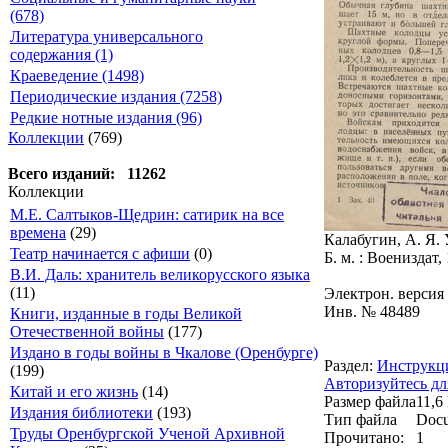
(678)
Литература универсального
содержания (1)
Краеведение (1498)
Периодические издания (7258)
Редкие нотные издания (96)
Коллекции
(769)
Всего изданий: 11262
Коллекции
М.Е. Салтыков-Щедрин: сатирик на все
времена
(29)
Калабугин, А. Я.
Театр начинается с афиши
(0)
Б. м. : Воениздат, 
В.И. Даль: хранитель великорусского языка
(11)
Электрон. версия
Инв. № 48489
Книги, изданные в годы Великой
Отечественной войны
(177)
Издано в годы войны в Чкалове (Оренбурге)
Раздел:
Инструкц
(199)
Авторизуйтесь дл
Китай и его жизнь
(14)
Размер файла
11,6
Издания библиотеки
(193)
Тип файла
Docu
Труды Оренбургской Ученой Архивной
Прочитано:
1