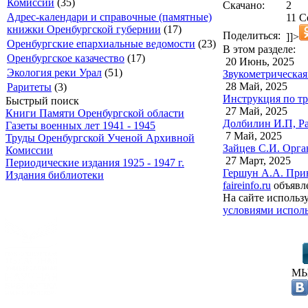
Комиссии
(35)
Скачано:
2
Адрес-календари и справочные (памятные)
11 С
книжки Оренбургской губернии
(17)
Поделиться:
]]>
Оренбургские епархиальные ведомости
(23)
В этом разделе:
Оренбургское казачество
(17)
20 Июнь, 2025
Экология реки Урал
(51)
Звукометрическая
28 Май, 2025
Раритеты
(3)
Инструкция по три
Быстрый поиск
27 Май, 2025
Книги Памяти Оренбургской области
Долбилин И.П, Ра
Газеты военных лет 1941 - 1945
7 Май, 2025
Труды Оренбургской Ученой Архивной
Зайцев С.И. Орга
Комиссии
27 Март, 2025
Периодические издания 1925 - 1947 г.
Гершун А.А. При
Издания библиотеки
faireinfo.ru
объявле
На сайте использ
условиями исполь
МЫ