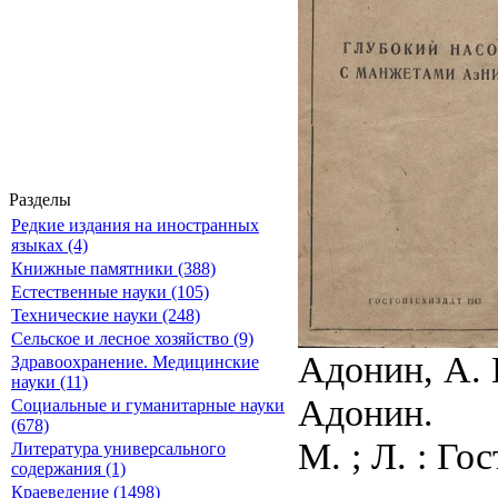
Разделы
Редкие издания на иностранных
языках (4)
Книжные памятники (388)
Естественные науки (105)
Технические науки (248)
Сельское и лесное хозяйство (9)
Адонин, А. 
Здравоохранение. Медицинские
науки (11)
Адонин.
Социальные и гуманитарные науки
(678)
М. ; Л. : Гос
Литература универсального
содержания (1)
Краеведение (1498)