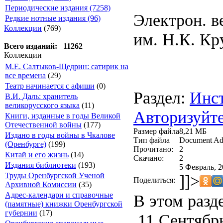
Периодические издания (7258)
Электрон. в
Редкие нотные издания (96)
Коллекции
(769)
им. Н.К. Кр
Всего изданий: 11262
Коллекции
М.Е. Салтыков-Щедрин: сатирик на
все времена
(29)
Театр начинается с афиши
(0)
Раздел:
Инст
В.И. Даль: хранитель
великорусского языка
(11)
Авторизуйте
Книги, изданные в годы Великой
Отечественной войны
(177)
Размер файла
8,21 МБ
Издано в годы войны в Чкалове
Тип файла
Document Ad
(Оренбурге)
(199)
Прочитано:
2
Китай и его жизнь
(14)
Скачано:
2
Издания библиотеки
(193)
5 Февраль, 2
Труды Оренбургской Ученой
]]>
Поделиться:
Архивной Комиссии
(35)
Адрес-календари и справочные
В этом разд
(памятные) книжки Оренбургской
губернии
(17)
11 Сентябрь