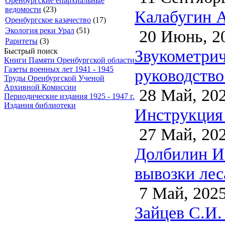
Оренбургские епархиальные
ведомости
(23)
Калабугин А
Оренбургское казачество
(17)
Экология реки Урал
(51)
20 Июнь, 2
Раритеты
(3)
Звукометрич
Быстрый поиск
Книги Памяти Оренбургской области
Газеты военных лет 1941 - 1945
руководство
Труды Оренбургской Ученой
Архивной Комиссии
28 Май, 20
Периодические издания 1925 - 1947 г.
Издания библиотеки
Инструкция 
27 Май, 20
Долбилин И
вывозки лес
7 Май, 202
Зайцев С.И.