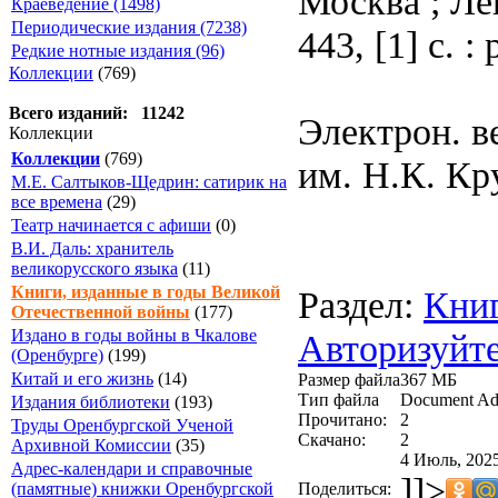
Москва ; Ле
Краеведение (1498)
Периодические издания (7238)
443, [1] с. : 
Редкие нотные издания (96)
Коллекции
(769)
Всего изданий: 11242
Электрон. в
Коллекции
Коллекции
(769)
им. Н.К. Кр
М.Е. Салтыков-Щедрин: сатирик на
все времена
(29)
Театр начинается с афиши
(0)
В.И. Даль: хранитель
великорусского языка
(11)
Книги, изданные в годы Великой
Раздел:
Книг
Отечественной войны
(177)
Издано в годы войны в Чкалове
Авторизуйте
(Оренбурге)
(199)
Китай и его жизнь
(14)
Размер файла
367 МБ
Тип файла
Document Ad
Издания библиотеки
(193)
Прочитано:
2
Труды Оренбургской Ученой
Скачано:
2
Архивной Комиссии
(35)
4 Июль, 2025
Адрес-календари и справочные
]]>
Поделиться:
(памятные) книжки Оренбургской