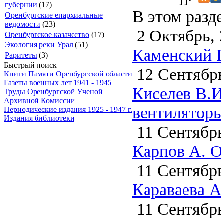
губернии
(17)
В этом разд
Оренбургские епархиальные
ведомости
(23)
2 Октябрь, 
Оренбургское казачество
(17)
Экология реки Урал
(51)
Каменский 
Раритеты
(3)
Быстрый поиск
12 Сентябрь
Книги Памяти Оренбургской области
Газеты военных лет 1941 - 1945
Киселев В.И
Труды Оренбургской Ученой
Архивной Комиссии
вентиляторы
Периодические издания 1925 - 1947 г.
Издания библиотеки
11 Сентябрь
Карпов А. О
11 Сентябрь
Караваева А
11 Сентябрь