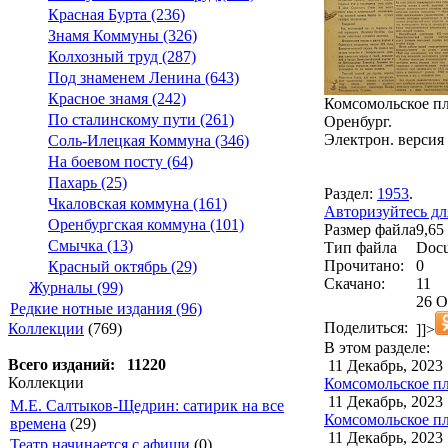
Красная Бурта (236)
Знамя Коммуны (326)
Колхозный труд (287)
Под знаменем Ленина (643)
Красное знамя (242)
Комсомольское пле
По сталинскому пути (261)
Оренбург.
Электрон. версия 
Соль-Илецкая Коммуна (346)
На боевом посту (64)
Пахарь (25)
Раздел:
1953
.
Чкаловская коммуна (161)
Авторизуйтесь дл
Оренбургская коммуна (101)
Размер файла
9,65
Смычка (13)
Тип файла
Docu
Прочитано:
0
Красный октябрь (29)
Скачано:
11
Журналы (99)
26 О
Редкие нотные издания (96)
Поделиться:
Коллекции
(769)
]]>
В этом разделе:
Всего изданий: 11220
11 Декабрь, 2023
Коллекции
Комсомольское пл
11 Декабрь, 2023
М.Е. Салтыков-Щедрин: сатирик на все
Комсомольское пл
времена
(29)
11 Декабрь, 2023
Театр начинается с афиши
(0)