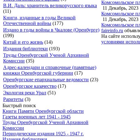
Комсомольское пл
В.И. Даль: хранитель великорусского языка
11 Декабрь, 2023
(11)
Комсомольское пл
Книги, изданные в годы Великой
11 Декабрь, 2023
Отечественной войны
(177)
Комсомольское пл
Издано в годы войны в Чкалове (Оренбурге)
faireinfo.ru
объявле
(199)
На сайте использ
условиями исполь
Китай и его жизнь
(14)
Издания библиотеки
(193)
Труды Оренбургской Ученой Архивной
Комиссии
(35)
Адрес-календари и справочные (памятные)
книжки Оренбургской губернии
(17)
Оренбургские епархиальные ведомости
(23)
Оренбургское казачество
(17)
Экология реки Урал
(51)
Раритеты
(3)
Быстрый поиск
Книги Памяти Оренбургской области
Газеты военных лет 1941 - 1945
Труды Оренбургской Ученой Архивной
Комиссии
Периодические издания 1925 - 1947 г.
Издания библиотеки