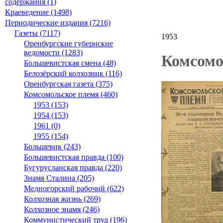
содержания (1)
Краеведение (1498)
Периодические издания (7216)
Газеты (7117)
1953
Оренбургские губернские
ведомости (1283)
Комсомол
Большевистская смена (48)
Белозёрский колхозник (116)
Оренбургская газета (375)
Комсомольское племя (460)
1953 (153)
1954 (153)
1961 (0)
1955 (154)
Большевик (243)
Большевистская правда (100)
Бугурусланская правда (220)
Знамя Сталина (205)
Медногорский рабочий (622)
Колхозная жизнь (269)
Колхозное знамя (246)
Коммунистический труд (196)