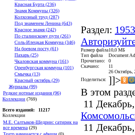
Красная Бурта (236)
Знамя Коммуны (326)
Колхозный труд (287)
Под знаменем Ленина (643)
Раздел:
195
Красное знамя (242)
По сталинскому пути (261)
Авторизуйте
Соль-Илецкая Коммуна (346)
На боевом посту (61)
Размер файла
10,0 МБ
Пахарь (25)
Тип файла
Document Ad
Прочитано:
0
Чкаловская коммуна (161)
Скачано:
11
Оренбургская коммуна (101)
26 Октябрь, 
Смычка (13)
]]>
Поделиться:
Красный октябрь (29)
Журналы (99)
В этом разд
Редкие нотные издания (96)
Коллекции
(769)
11 Декабрь,
Всего изданий: 11217
Комсомольск
Коллекции
М.Е. Салтыков-Щедрин: сатирик на
11 Декабрь,
все времена
(29)
Театр начинается с афиши
(0)