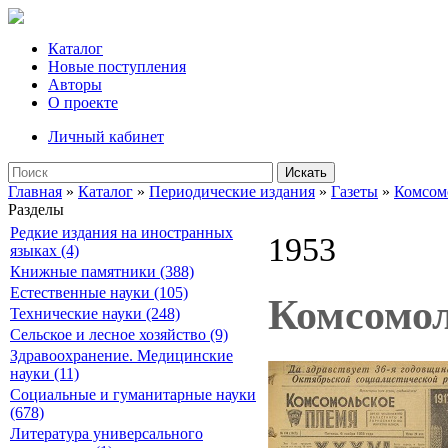
Каталог
Новые поступления
Авторы
О проекте
Личный кабинет
Искать
Главная
»
Каталог
»
Периодические издания
»
Газеты
»
Комсом
Разделы
Редкие издания на иностранных
1953
языках (4)
Книжные памятники (388)
Естественные науки (105)
Комсомол
Технические науки (248)
Сельское и лесное хозяйство (9)
Здравоохранение. Медицинские
науки (11)
Социальные и гуманитарные науки
(678)
Литература универсального