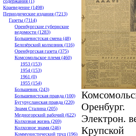
содержания (1)
Краеведение (1498)
Периодические издания (7213)
Газеты (7114)
Оренбургские губернские
ведомости (1283)
Большевистская смена (48)
Белозёрский колхозник (116)
Оренбургская газета (375)
Комсомольское племя (460)
1953 (153)
1954 (153)
1961 (0)
1955 (154)
Большевик (243)
Комсомольск
Большевистская правда (100)
Бугурусланская правда (220)
Оренбург.
Знамя Сталина (205)
Медногорский рабочий (622)
Электрон. ве
Колхозная жизнь (269)
Крупской
Колхозное знамя (246)
Коммунистический труд (196)