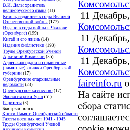
Комсомольск
В.И. Даль: хранитель
великорусского языка
(11)
11 Декабрь,
Книги, изданные в годы Великой
Отечественной войны
(177)
Комсомольск
Издано в годы войны в Чкалове
(Оренбурге)
(199)
11 Декабрь,
Китай и его жизнь
(14)
Издания библиотеки
(193)
Комсомольск
Труды Оренбургской Ученой
Архивной Комиссии
(35)
11 Декабрь,
Адрес-календари и справочные
(памятные) книжки Оренбургской
Комсомольск
губернии
(17)
Оренбургские епархиальные
faireinfo.ru
о
ведомости
(23)
Оренбургское казачество
(17)
На сайте ис
Экология реки Урал
(51)
сбора стати
Раритеты
(3)
Быстрый поиск
Книги Памяти Оренбургской области
соглашаете
Газеты военных лет 1941 - 1945
Труды Оренбургской Ученой
cookie можн
Архивной Комиссии