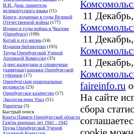
Комсомольск
В.И. Даль: хранитель
великорусского языка
(11)
11 Декабрь,
Книги, изданные в годы Великой
Отечественной войны
(177)
Комсомольск
Издано в годы войны в Чкалове
(Оренбурге)
(199)
11 Декабрь,
Китай и его жизнь
(14)
Издания библиотеки
(193)
Комсомольск
Труды Оренбургской Ученой
Архивной Комиссии
(35)
11 Декабрь,
Адрес-календари и справочные
(памятные) книжки Оренбургской
Комсомольск
губернии
(17)
Оренбургские епархиальные
faireinfo.ru
о
ведомости
(23)
Оренбургское казачество
(17)
На сайте ис
Экология реки Урал
(51)
сбора стати
Раритеты
(3)
Быстрый поиск
Книги Памяти Оренбургской области
соглашаете
Газеты военных лет 1941 - 1945
Труды Оренбургской Ученой
cookie можн
Архивной Комиссии