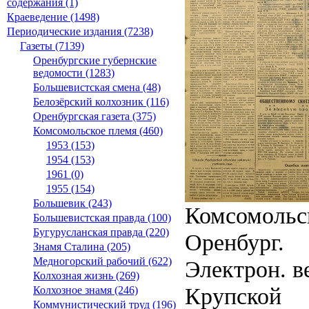
содержания (1)
Краеведение (1498)
Периодические издания (7238)
Газеты (7139)
Оренбургские губернские
ведомости (1283)
Большевистская смена (48)
Белозёрский колхозник (116)
Оренбургская газета (375)
Комсомольское племя (460)
1953 (153)
1954 (153)
1961 (0)
1955 (154)
Большевик (243)
Комсомольск
Большевистская правда (100)
Бугурусланская правда (220)
Оренбург.
Знамя Сталина (205)
Медногорский рабочий (622)
Электрон. ве
Колхозная жизнь (269)
Крупской
Колхозное знамя (246)
Коммунистический труд (196)