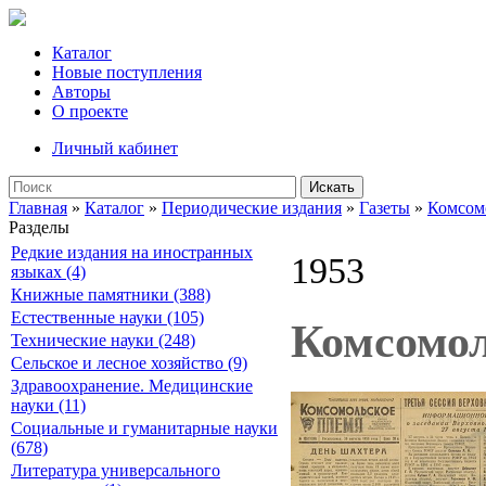
Каталог
Новые поступления
Авторы
О проекте
Личный кабинет
Искать
Главная
»
Каталог
»
Периодические издания
»
Газеты
»
Комсом
Разделы
Редкие издания на иностранных
1953
языках (4)
Книжные памятники (388)
Естественные науки (105)
Комсомол
Технические науки (248)
Сельское и лесное хозяйство (9)
Здравоохранение. Медицинские
науки (11)
Социальные и гуманитарные науки
(678)
Литература универсального