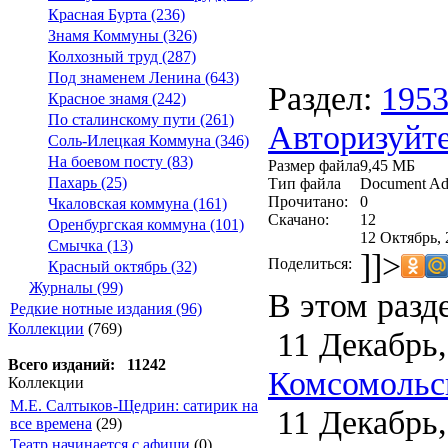
Красная Бурта (236)
Знамя Коммуны (326)
Колхозный труд (287)
Под знаменем Ленина (643)
Раздел:
195
Красное знамя (242)
По сталинскому пути (261)
Авторизуйте
Соль-Илецкая Коммуна (346)
На боевом посту (83)
Размер файла
9,45 МБ
Пахарь (25)
Тип файла
Document Ad
Прочитано:
0
Чкаловская коммуна (161)
Скачано:
12
Оренбургская коммуна (101)
12 Октябрь, 
Смычка (13)
]]>
Поделиться:
Красный октябрь (32)
Журналы (99)
В этом разд
Редкие нотные издания (96)
Коллекции
(769)
11 Декабрь,
Всего изданий: 11242
Комсомольск
Коллекции
М.Е. Салтыков-Щедрин: сатирик на
11 Декабрь,
все времена
(29)
Театр начинается с афиши
(0)