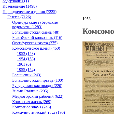
содержания (1)
Краеведение (1498)
Периодические издания (7225)
Газеты (7126)
1953
Оренбургские губернские
ведомости (1283)
Комсомо
Большевистская смена (48)
Белозёрский колхозник (116)
Оренбургская газета (375)
Комсомольское племя (460)
1953 (153)
1954 (153)
1961 (0)
1955 (154)
Большевик (243)
Большевистская правда (100)
Бугурусланская правда (220)
Знамя Сталина (205)
Медногорский рабочий (622)
Колхозная жизнь (269)
Колхозное знамя (246)
Коммунистический труд (196)