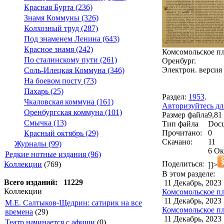
Красная Бурта (236)
Знамя Коммуны (326)
Колхозный труд (287)
Под знаменем Ленина (643)
Красное знамя (242)
Комсомольское пле
По сталинскому пути (261)
Оренбург.
Электрон. версия 
Соль-Илецкая Коммуна (346)
На боевом посту (73)
Пахарь (25)
Раздел:
1953
.
Чкаловская коммуна (161)
Авторизуйтесь дл
Оренбургская коммуна (101)
Размер файла
9,81
Смычка (13)
Тип файла
Docu
Прочитано:
0
Красный октябрь (29)
Скачано:
11
Журналы (99)
6 Ок
Редкие нотные издания (96)
Поделиться:
Коллекции
(769)
]]>
В этом разделе:
Всего изданий: 11229
11 Декабрь, 2023
Коллекции
Комсомольское пл
11 Декабрь, 2023
М.Е. Салтыков-Щедрин: сатирик на все
Комсомольское пл
времена
(29)
11 Декабрь, 2023
Театр начинается с афиши
(0)