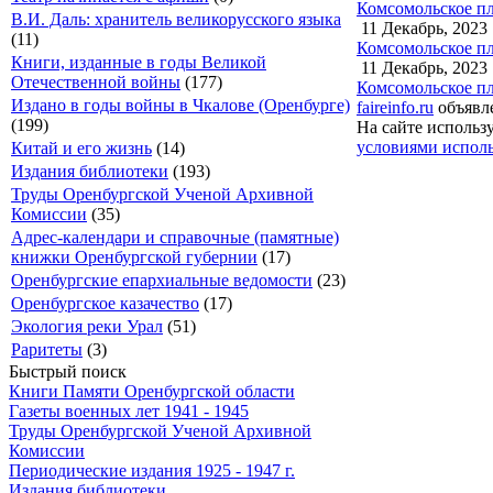
Комсомольское пл
В.И. Даль: хранитель великорусского языка
11 Декабрь, 2023
(11)
Комсомольское пл
Книги, изданные в годы Великой
11 Декабрь, 2023
Отечественной войны
(177)
Комсомольское пл
Издано в годы войны в Чкалове (Оренбурге)
faireinfo.ru
объявле
(199)
На сайте использ
условиями исполь
Китай и его жизнь
(14)
Издания библиотеки
(193)
Труды Оренбургской Ученой Архивной
Комиссии
(35)
Адрес-календари и справочные (памятные)
книжки Оренбургской губернии
(17)
Оренбургские епархиальные ведомости
(23)
Оренбургское казачество
(17)
Экология реки Урал
(51)
Раритеты
(3)
Быстрый поиск
Книги Памяти Оренбургской области
Газеты военных лет 1941 - 1945
Труды Оренбургской Ученой Архивной
Комиссии
Периодические издания 1925 - 1947 г.
Издания библиотеки