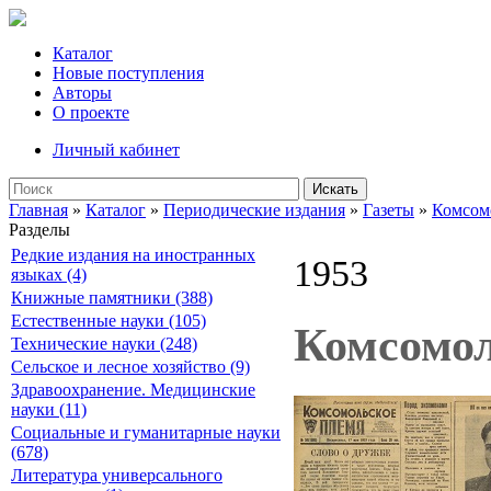
Каталог
Новые поступления
Авторы
О проекте
Личный кабинет
Искать
Главная
»
Каталог
»
Периодические издания
»
Газеты
»
Комсом
Разделы
Редкие издания на иностранных
1953
языках (4)
Книжные памятники (388)
Естественные науки (105)
Комсомол
Технические науки (248)
Сельское и лесное хозяйство (9)
Здравоохранение. Медицинские
науки (11)
Социальные и гуманитарные науки
(678)
Литература универсального