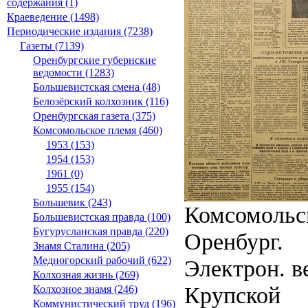
содержания (1)
Краеведение (1498)
Периодические издания (7238)
Газеты (7139)
Оренбургские губернские
ведомости (1283)
Большевистская смена (48)
Белозёрский колхозник (116)
Оренбургская газета (375)
Комсомольское племя (460)
1953 (153)
1954 (153)
1961 (0)
1955 (154)
Большевик (243)
Комсомольск
Большевистская правда (100)
Бугурусланская правда (220)
Оренбург.
Знамя Сталина (205)
Медногорский рабочий (622)
Электрон. ве
Колхозная жизнь (269)
Крупской
Колхозное знамя (246)
Коммунистический труд (196)