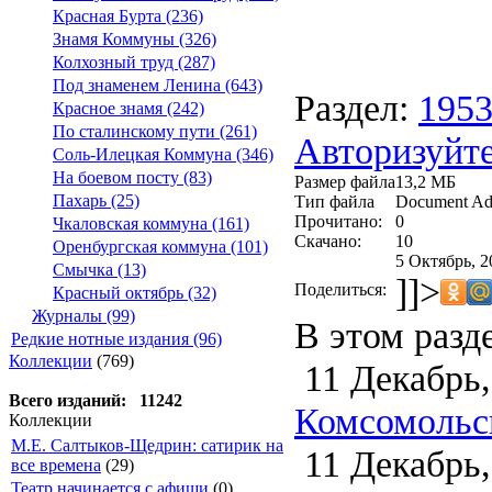
Красная Бурта (236)
Знамя Коммуны (326)
Колхозный труд (287)
Под знаменем Ленина (643)
Раздел:
195
Красное знамя (242)
По сталинскому пути (261)
Авторизуйте
Соль-Илецкая Коммуна (346)
На боевом посту (83)
Размер файла
13,2 МБ
Пахарь (25)
Тип файла
Document Ad
Прочитано:
0
Чкаловская коммуна (161)
Скачано:
10
Оренбургская коммуна (101)
5 Октябрь, 2
Смычка (13)
]]>
Поделиться:
Красный октябрь (32)
Журналы (99)
В этом разд
Редкие нотные издания (96)
Коллекции
(769)
11 Декабрь,
Всего изданий: 11242
Комсомольск
Коллекции
М.Е. Салтыков-Щедрин: сатирик на
11 Декабрь,
все времена
(29)
Театр начинается с афиши
(0)