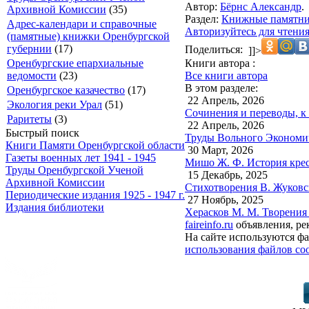
Автор:
Бёрнс Александр
.
Архивной Комиссии
(35)
Раздел:
Книжные памятн
Адрес-календари и справочные
Авторизуйтесь для чтени
(памятные) книжки Оренбургской
губернии
(17)
Поделиться:
]]>
Книги автора :
Оренбургские епархиальные
Все книги автора
ведомости
(23)
В этом разделе:
Оренбургское казачество
(17)
22 Апрель, 2026
Экология реки Урал
(51)
Сочинения и переводы, к 
Раритеты
(3)
22 Апрель, 2026
Быстрый поиск
Труды Вольного Экономич
Книги Памяти Оренбургской области
30 Март, 2026
Газеты военных лет 1941 - 1945
Мишо Ж. Ф. История крест
Труды Оренбургской Ученой
15 Декабрь, 2025
Архивной Комиссии
Стихотворения В. Жуковск
Периодические издания 1925 - 1947 г.
27 Ноябрь, 2025
Издания библиотеки
Херасков М. М. Творения 
faireinfo.ru
объявления, ре
На сайте используются фа
использования файлов coo