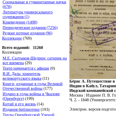
Социальные и гуманитарные науки
(678)
Литература универсального
содержания (1)
Краеведение (1498)
Периодические издания (7256)
Редкие нотные издания (96)
Коллекции
(769)
Всего изданий: 11260
Коллекции
М.Е. Салтыков-Щедрин: сатирик на
все времена
(29)
Театр начинается с афиши
(0)
В.И. Даль: хранитель
великорусского языка
(11)
Бёрнс А. Путешествие в 
Книги, изданные в годы Великой
Индии в Кабул, Татарию
Отечественной войны
(177)
Индской компанейской с
Издано в годы войны в Чкалове
Москва : Издание П. В. Го
(Оренбурге)
(199)
Ч. 2. - 1848 (Университетс
Китай и его жизнь
(14)
Электрон. версия подгото
Издания библиотеки
(193)
Труды Оренбургской Ученой