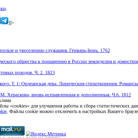
ики
.
я
]]>
пользе и увеселению служащия. Генварь-Iюнь. 1762
еского общества к поощрению в России земледелия и домостроит
овых походов. Ч. 2. 1823
ого. Т. 1: Орлеанская дева. Лирическия стихотворения. Романсы
М. Хераскова, вновь исправленныя и дополненныя. Ч.6. 1812
клама
йлы «cookies» для улучшения работы и сбора статистических да
kie
. Файлы cookie можно отключить в настройках Вашего брауз