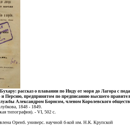
Бухару: рассказ о плавании по Инду от моря до Лагора с под
 и Персию, предпринятом по предписанию высшего правительс
лужбы Александром Борнсом, членом Королевского общества :
лубкова, 1848 - 1849.
кая типография). - VI, 502 с.
влена Оренб. универс. научной б-кой им. Н.К. Крупской