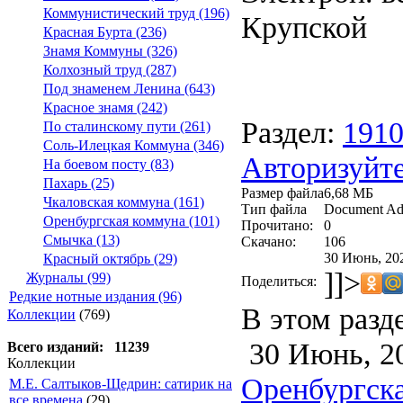
Коммунистический труд (196)
Крупской
Красная Бурта (236)
Знамя Коммуны (326)
Колхозный труд (287)
Под знаменем Ленина (643)
Красное знамя (242)
Раздел:
191
По сталинскому пути (261)
Соль-Илецкая Коммуна (346)
Авторизуйте
На боевом посту (83)
Пахарь (25)
Размер файла
6,68 МБ
Чкаловская коммуна (161)
Тип файла
Document Ad
Оренбургская коммуна (101)
Прочитано:
0
Смычка (13)
Скачано:
106
30 Июнь, 20
Красный октябрь (29)
]]>
Журналы (99)
Поделиться:
Редкие нотные издания (96)
В этом разд
Коллекции
(769)
30 Июнь, 2
Всего изданий: 11239
Коллекции
Оренбургска
М.Е. Салтыков-Щедрин: сатирик на
все времена
(29)