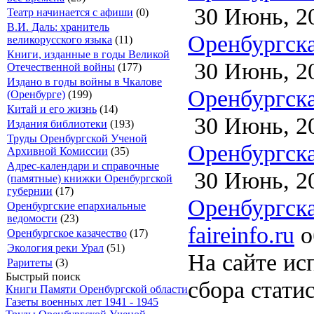
30 Июнь, 2
Театр начинается с афиши
(0)
В.И. Даль: хранитель
Оренбургска
великорусского языка
(11)
Книги, изданные в годы Великой
30 Июнь, 2
Отечественной войны
(177)
Издано в годы войны в Чкалове
Оренбургска
(Оренбурге)
(199)
Китай и его жизнь
(14)
30 Июнь, 2
Издания библиотеки
(193)
Труды Оренбургской Ученой
Оренбургска
Архивной Комиссии
(35)
Адрес-календари и справочные
30 Июнь, 2
(памятные) книжки Оренбургской
губернии
(17)
Оренбургска
Оренбургские епархиальные
ведомости
(23)
faireinfo.ru
о
Оренбургское казачество
(17)
Экология реки Урал
(51)
На сайте ис
Раритеты
(3)
Быстрый поиск
сбора стати
Книги Памяти Оренбургской области
Газеты военных лет 1941 - 1945