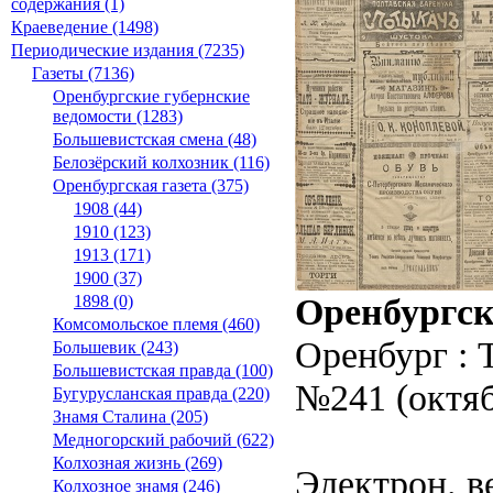
содержания (1)
Краеведение (1498)
Периодические издания (7235)
Газеты (7136)
Оренбургские губернские
ведомости (1283)
Большевистская смена (48)
Белозёрский колхозник (116)
Оренбургская газета (375)
1908 (44)
1910 (123)
1913 (171)
1900 (37)
Оренбургск
1898 (0)
Комсомольское племя (460)
Оренбург : 
Большевик (243)
Большевистская правда (100)
№241 (октяб
Бугурусланская правда (220)
Знамя Сталина (205)
Медногорский рабочий (622)
Колхозная жизнь (269)
Электрон. ве
Колхозное знамя (246)