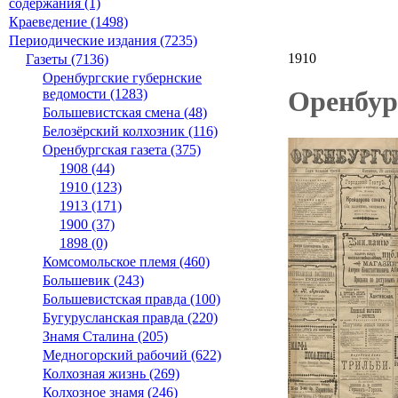
содержания (1)
Краеведение (1498)
Периодические издания (7235)
1910
Газеты (7136)
Оренбургские губернские
Оренбур
ведомости (1283)
Большевистская смена (48)
Белозёрский колхозник (116)
Оренбургская газета (375)
1908 (44)
1910 (123)
1913 (171)
1900 (37)
1898 (0)
Комсомольское племя (460)
Большевик (243)
Большевистская правда (100)
Бугурусланская правда (220)
Знамя Сталина (205)
Медногорский рабочий (622)
Колхозная жизнь (269)
Колхозное знамя (246)