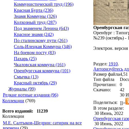
Коммунистический труд (196)
Красная Бурта (236)
Знамя Коммуны (326)
Колхозный труд (287)
Оренбургская газ
Под знаменем Ленина (643)
Оренбург : Типог
Красное знамя (242)
№239 (октябрь) - 
По сталинскому пути (261)
Соль-Илецкая Коммуна (346)
Электрон. версия 
На боевом посту (83)
Пахарь (25)
Раздел:
1910
.
Чкаловская коммуна (161)
Авторизуйтесь дл
Оренбургская коммуна (101)
Размер файла
4,51
Смычка (13)
Тип файла
Docu
Красный октябрь (29)
Прочитано:
0
Журналы (99)
Скачано:
42
30 И
Редкие нотные издания (96)
Коллекции
(769)
Поделиться:
]]>
В этом разделе:
Всего изданий: 11239
30 Июнь, 2022
Коллекции
Оренбургская газ
М.Е. Салтыков-Щедрин: сатирик на все
30 Июнь, 2022
времена
(29)
Оренбургская газ