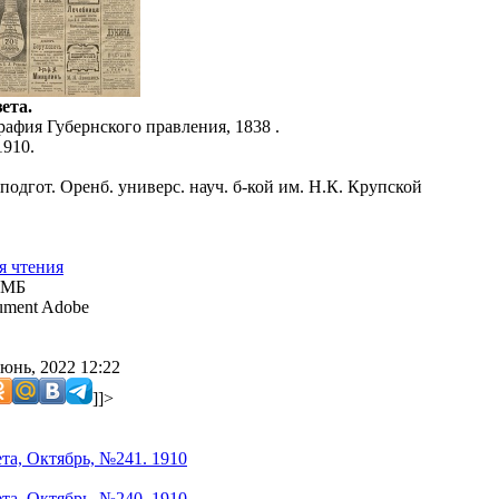
ета.
рафия Губернского правления, 1838 .
1910.
подгот. Оренб. универс. науч. б-кой им. Н.К. Крупской
я чтения
 МБ
ment Adobe
юнь, 2022 12:22
]]>
ета, Октябрь, №241. 1910
ета, Октябрь, №240. 1910