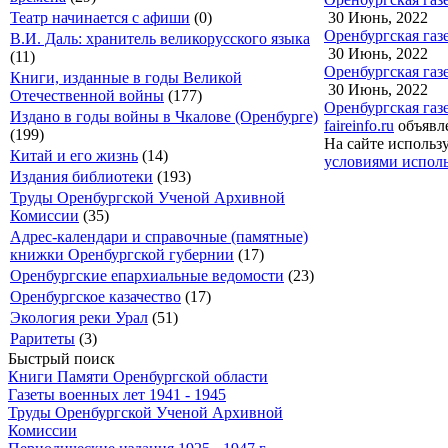
30 Июнь, 2022
Театр начинается с афиши
(0)
Оренбургская газ
В.И. Даль: хранитель великорусского языка
30 Июнь, 2022
(11)
Оренбургская газ
Книги, изданные в годы Великой
30 Июнь, 2022
Отечественной войны
(177)
Оренбургская газ
Издано в годы войны в Чкалове (Оренбурге)
faireinfo.ru
объявле
(199)
На сайте использ
Китай и его жизнь
(14)
условиями исполь
Издания библиотеки
(193)
Труды Оренбургской Ученой Архивной
Комиссии
(35)
Адрес-календари и справочные (памятные)
книжки Оренбургской губернии
(17)
Оренбургские епархиальные ведомости
(23)
Оренбургское казачество
(17)
Экология реки Урал
(51)
Раритеты
(3)
Быстрый поиск
Книги Памяти Оренбургской области
Газеты военных лет 1941 - 1945
Труды Оренбургской Ученой Архивной
Комиссии