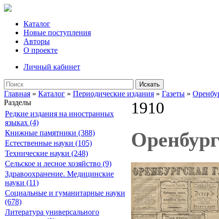
Каталог
Новые поступления
Авторы
О проекте
Личный кабинет
Искать
Главная
»
Каталог
»
Периодические издания
»
Газеты
»
Оренбур
Разделы
1910
Редкие издания на иностранных
языках (4)
Оренбург
Книжные памятники (388)
Естественные науки (105)
Технические науки (248)
Сельское и лесное хозяйство (9)
Здравоохранение. Медицинские
науки (11)
Социальные и гуманитарные науки
(678)
Литература универсального