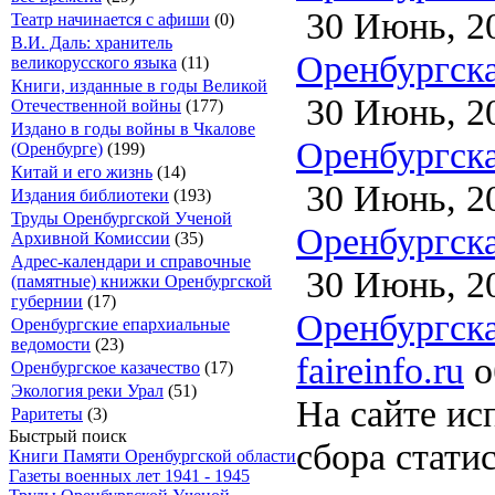
30 Июнь, 2
Театр начинается с афиши
(0)
В.И. Даль: хранитель
Оренбургска
великорусского языка
(11)
Книги, изданные в годы Великой
30 Июнь, 2
Отечественной войны
(177)
Издано в годы войны в Чкалове
Оренбургска
(Оренбурге)
(199)
Китай и его жизнь
(14)
30 Июнь, 2
Издания библиотеки
(193)
Труды Оренбургской Ученой
Оренбургска
Архивной Комиссии
(35)
Адрес-календари и справочные
30 Июнь, 2
(памятные) книжки Оренбургской
губернии
(17)
Оренбургска
Оренбургские епархиальные
ведомости
(23)
faireinfo.ru
о
Оренбургское казачество
(17)
Экология реки Урал
(51)
На сайте ис
Раритеты
(3)
Быстрый поиск
сбора стати
Книги Памяти Оренбургской области
Газеты военных лет 1941 - 1945