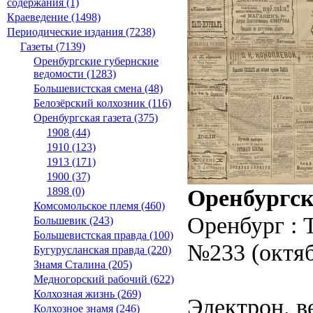
содержания (1)
Краеведение (1498)
Периодические издания (7238)
Газеты (7139)
Оренбургские губернские
ведомости (1283)
Большевистская смена (48)
Белозёрский колхозник (116)
Оренбургская газета (375)
1908 (44)
1910 (123)
1913 (171)
1900 (37)
Оренбургск
1898 (0)
Комсомольское племя (460)
Оренбург : 
Большевик (243)
Большевистская правда (100)
№233 (октяб
Бугурусланская правда (220)
Знамя Сталина (205)
Медногорский рабочий (622)
Колхозная жизнь (269)
Электрон. ве
Колхозное знамя (246)