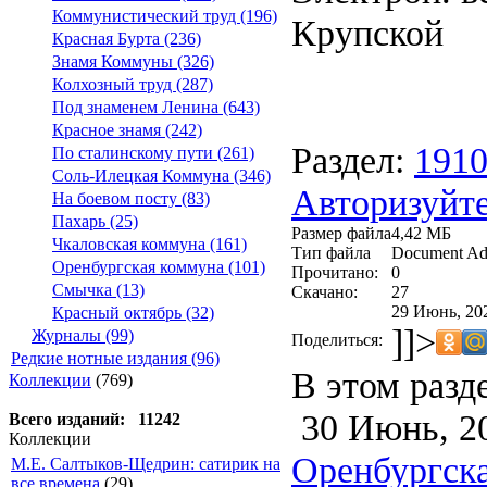
Коммунистический труд (196)
Крупской
Красная Бурта (236)
Знамя Коммуны (326)
Колхозный труд (287)
Под знаменем Ленина (643)
Красное знамя (242)
Раздел:
191
По сталинскому пути (261)
Соль-Илецкая Коммуна (346)
Авторизуйте
На боевом посту (83)
Пахарь (25)
Размер файла
4,42 МБ
Чкаловская коммуна (161)
Тип файла
Document Ad
Оренбургская коммуна (101)
Прочитано:
0
Смычка (13)
Скачано:
27
29 Июнь, 20
Красный октябрь (32)
]]>
Журналы (99)
Поделиться:
Редкие нотные издания (96)
В этом разд
Коллекции
(769)
30 Июнь, 2
Всего изданий: 11242
Коллекции
Оренбургска
М.Е. Салтыков-Щедрин: сатирик на
все времена
(29)