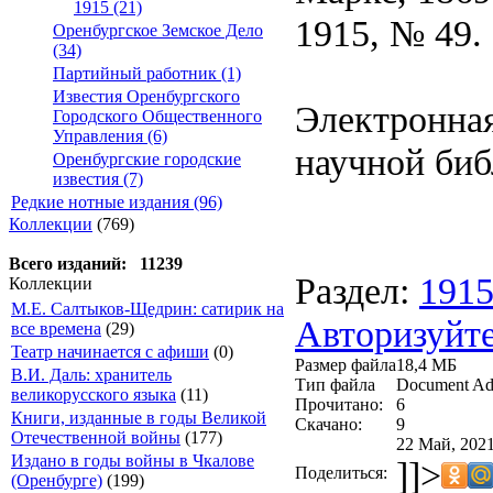
1915 (21)
1915, № 49.
Оренбургское Земское Дело
(34)
Партийный работник (1)
Известия Оренбургского
Электронная
Городского Общественного
Управления (6)
научной биб
Оренбургские городские
известия (7)
Редкие нотные издания (96)
Коллекции
(769)
Всего изданий: 11239
Раздел:
191
Коллекции
М.Е. Салтыков-Щедрин: сатирик на
Авторизуйте
все времена
(29)
Театр начинается с афиши
(0)
Размер файла
18,4 МБ
В.И. Даль: хранитель
Тип файла
Document Ad
великорусского языка
(11)
Прочитано:
6
Книги, изданные в годы Великой
Скачано:
9
Отечественной войны
(177)
22 Май, 2021
Издано в годы войны в Чкалове
]]>
Поделиться:
(Оренбурге)
(199)