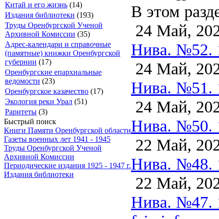
Китай и его жизнь
(14)
В этом разд
Издания библиотеки
(193)
24 Май, 20
Труды Оренбургской Ученой
Архивной Комиссии
(35)
Нива. №52. 
Адрес-календари и справочные
(памятные) книжки Оренбургской
губернии
(17)
24 Май, 20
Оренбургские епархиальные
ведомости
(23)
Нива. №51. 
Оренбургское казачество
(17)
24 Май, 20
Экология реки Урал
(51)
Раритеты
(3)
Нива. №50. 
Быстрый поиск
Книги Памяти Оренбургской области
Газеты военных лет 1941 - 1945
22 Май, 20
Труды Оренбургской Ученой
Архивной Комиссии
Нива. №48. 
Периодические издания 1925 - 1947 г.
Издания библиотеки
22 Май, 20
Нива. №47. 