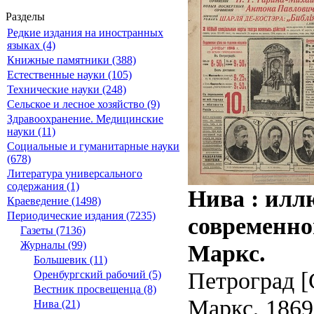
Разделы
Редкие издания на иностранных
языках (4)
Книжные памятники (388)
Естественные науки (105)
Технические науки (248)
Сельское и лесное хозяйство (9)
Здравоохранение. Медицинские
науки (11)
Социальные и гуманитарные науки
(678)
Литература универсального
содержания (1)
Нива : илл
Краеведение (1498)
Периодические издания (7235)
современной
Газеты (7136)
Журналы (99)
Маркс.
Большевик (11)
Петроград [
Оренбургский рабочий (5)
Вестник просвещенца (8)
Маркс, 1869 
Нива (21)