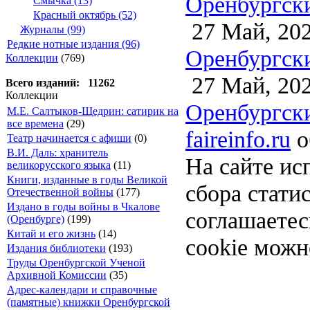
Оренбургски
Смычка (13)
Красный октябрь (52)
27 Май, 20
Журналы (99)
Редкие нотные издания (96)
Оренбургски
Коллекции
(769)
27 Май, 20
Всего изданий: 11262
Коллекции
Оренбургски
М.Е. Салтыков-Щедрин: сатирик на
все времена
(29)
faireinfo.ru
о
Театр начинается с афиши
(0)
В.И. Даль: хранитель
На сайте ис
великорусского языка
(11)
Книги, изданные в годы Великой
сбора стати
Отечественной войны
(177)
Издано в годы войны в Чкалове
соглашаете
(Оренбурге)
(199)
Китай и его жизнь
(14)
cookie можн
Издания библиотеки
(193)
Труды Оренбургской Ученой
Архивной Комиссии
(35)
Адрес-календари и справочные
(памятные) книжки Оренбургской