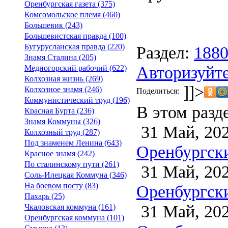
Оренбургская газета (375)
Комсомольское племя (460)
Большевик (243)
Большевистская правда (100)
Бугурусланская правда (220)
Раздел:
188
Знамя Сталина (205)
Авторизуйте
Медногорский рабочий (622)
Колхозная жизнь (269)
]]>
Колхозное знамя (246)
Поделиться:
Коммунистический труд (196)
В этом разд
Красная Бурта (236)
Знамя Коммуны (326)
31 Май, 20
Колхозный труд (287)
Под знаменем Ленина (643)
Оренбургски
Красное знамя (242)
По сталинскому пути (261)
31 Май, 20
Соль-Илецкая Коммуна (346)
На боевом посту (83)
Оренбургски
Пахарь (25)
31 Май, 20
Чкаловская коммуна (161)
Оренбургская коммуна (101)