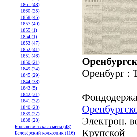
1861 (48)
1860 (35)
1858 (45)
1857 (49)
1855 (1)
1854 (1)
1853 (47)
1852 (41)
1851 (46)
Оренбургск
1850 (21)
1849 (24)
Оренбург : 
1845 (29)
1844 (38)
1843 (5)
Фондодержа
1842 (31)
1841 (32)
Оренбургско
1840 (28)
1839 (27)
Электрон. ве
1838 (28)
Большевистская смена (48)
Крупской
Белозёрский колхозник (116)