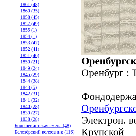
1861 (48)
1860 (35)
1858 (45)
1857 (49)
1855 (1)
1854 (1)
1853 (47)
1852 (41)
1851 (46)
Оренбургск
1850 (21)
1849 (24)
Оренбург : 
1845 (29)
1844 (38)
1843 (5)
Фондодержа
1842 (31)
1841 (32)
Оренбургско
1840 (28)
1839 (27)
Электрон. ве
1838 (28)
Большевистская смена (48)
Крупской
Белозёрский колхозник (116)