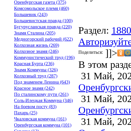
Оренбургская газета (375)
Комсомольское племя (460)
Большевик (243)
Большевистская правда (100)
Бугурусланская правда (220)
Раздел:
188
Знамя Сталина (205)
Авторизуйте
Медногорский рабочий (622)
Колхозная жизнь (269)
]]>
Колхозное знамя (246)
Поделиться:
Коммунистический труд (196)
В этом разд
Красная Бурта (236)
Знамя Коммуны (326)
31 Май, 20
Колхозный труд (287)
Под знаменем Ленина (643)
Оренбургски
Красное знамя (242)
По сталинскому пути (261)
31 Май, 20
Соль-Илецкая Коммуна (346)
На боевом посту (83)
Оренбургски
Пахарь (25)
31 Май, 20
Чкаловская коммуна (161)
Оренбургская коммуна (101)