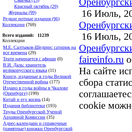
Оренбургски
Смычка (13)
Красный октябрь (29)
16 Июль, 2
Журналы (99)
Редкие нотные издания (96)
Оренбургски
Коллекции
(769)
16 Июль, 2
Всего изданий: 11239
Коллекции
Оренбургски
М.Е. Салтыков-Щедрин: сатирик на
все времена
(29)
faireinfo.ru
о
Театр начинается с афиши
(0)
В.И. Даль: хранитель
На сайте ис
великорусского языка
(11)
Книги, изданные в годы Великой
сбора стати
Отечественной войны
(177)
Издано в годы войны в Чкалове
соглашаете
(Оренбурге)
(199)
Китай и его жизнь
(14)
cookie можн
Издания библиотеки
(193)
Труды Оренбургской Ученой
Архивной Комиссии
(35)
Адрес-календари и справочные
(памятные) книжки Оренбургской