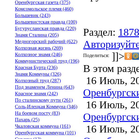
Оренбургская газета (375)
Комсомольское племя (460)
Большевик (243)
Большевистская правда (100)
Бугурусланская правда (220)
Раздел:
187
Знамя Сталина (205)
Авторизуйте
Медногорский рабочий (622)
Колхозная жизнь (269)
]]>
Колхозное знамя (246)
Поделиться:
Коммунистический труд (196)
В этом разд
Красная Бурта (236)
Знамя Коммуны (326)
16 Июль, 2
Колхозный труд (287)
Под знаменем Ленина (643)
Оренбургски
Красное знамя (242)
По сталинскому пути (261)
16 Июль, 2
Соль-Илецкая Коммуна (346)
На боевом посту (83)
Оренбургски
Пахарь (25)
16 Июль, 2
Чкаловская коммуна (161)
Оренбургская коммуна (101)