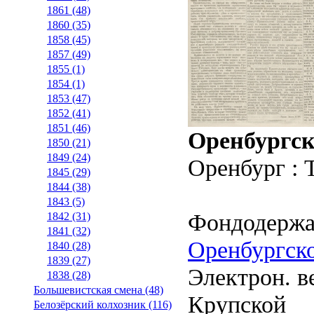
1861 (48)
1860 (35)
1858 (45)
1857 (49)
1855 (1)
1854 (1)
1853 (47)
1852 (41)
1851 (46)
Оренбургск
1850 (21)
1849 (24)
Оренбург : 
1845 (29)
1844 (38)
1843 (5)
Фондодержа
1842 (31)
1841 (32)
Оренбургско
1840 (28)
1839 (27)
Электрон. ве
1838 (28)
Большевистская смена (48)
Крупской
Белозёрский колхозник (116)