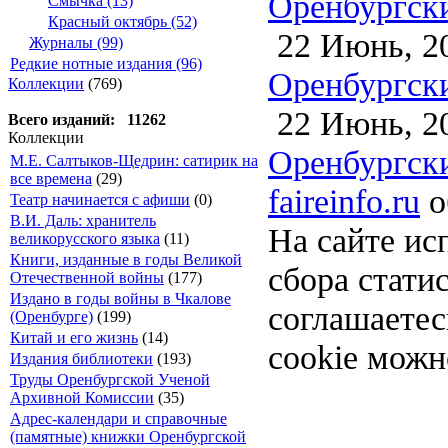
Оренбургски
Смычка (13)
Красный октябрь (52)
22 Июнь, 2
Журналы (99)
Редкие нотные издания (96)
Оренбургски
Коллекции
(769)
22 Июнь, 2
Всего изданий: 11262
Коллекции
Оренбургски
М.Е. Салтыков-Щедрин: сатирик на
все времена
(29)
faireinfo.ru
о
Театр начинается с афиши
(0)
В.И. Даль: хранитель
На сайте ис
великорусского языка
(11)
Книги, изданные в годы Великой
сбора стати
Отечественной войны
(177)
Издано в годы войны в Чкалове
соглашаете
(Оренбурге)
(199)
Китай и его жизнь
(14)
cookie можн
Издания библиотеки
(193)
Труды Оренбургской Ученой
Архивной Комиссии
(35)
Адрес-календари и справочные
(памятные) книжки Оренбургской