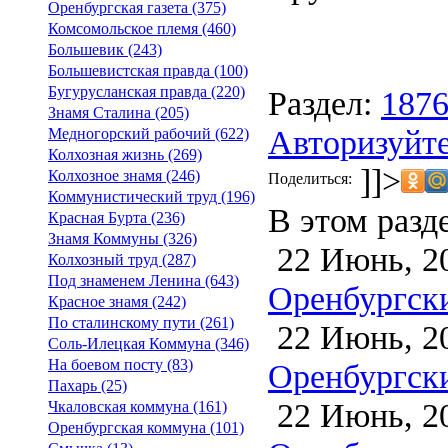
Оренбургская газета (375)
Комсомольское племя (460)
Большевик (243)
Большевистская правда (100)
Бугурусланская правда (220)
Раздел:
187
Знамя Сталина (205)
Авторизуйте
Медногорский рабочий (622)
Колхозная жизнь (269)
]]>
Колхозное знамя (246)
Поделиться:
Коммунистический труд (196)
В этом разд
Красная Бурта (236)
Знамя Коммуны (326)
22 Июнь, 2
Колхозный труд (287)
Под знаменем Ленина (643)
Оренбургски
Красное знамя (242)
По сталинскому пути (261)
22 Июнь, 2
Соль-Илецкая Коммуна (346)
На боевом посту (83)
Оренбургски
Пахарь (25)
22 Июнь, 2
Чкаловская коммуна (161)
Оренбургская коммуна (101)