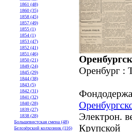
1861 (48)
1860 (35)
1858 (45)
1857 (49)
1855 (1)
1854 (1)
1853 (47)
1852 (41)
1851 (46)
Оренбургск
1850 (21)
1849 (24)
Оренбург : 
1845 (29)
1844 (38)
1843 (5)
Фондодержа
1842 (31)
1841 (32)
Оренбургско
1840 (28)
1839 (27)
Электрон. ве
1838 (28)
Большевистская смена (48)
Крупской
Белозёрский колхозник (116)