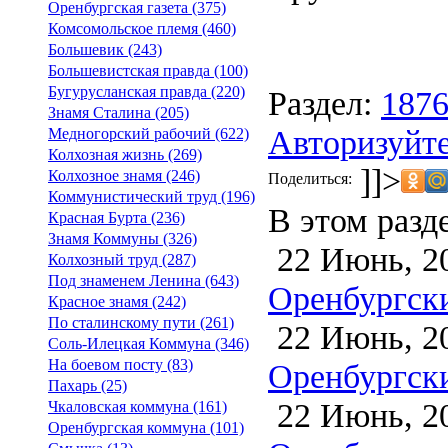
Оренбургская газета (375)
Комсомольское племя (460)
Большевик (243)
Большевистская правда (100)
Бугурусланская правда (220)
Раздел:
187
Знамя Сталина (205)
Авторизуйте
Медногорский рабочий (622)
Колхозная жизнь (269)
]]>
Колхозное знамя (246)
Поделиться:
Коммунистический труд (196)
В этом разд
Красная Бурта (236)
Знамя Коммуны (326)
22 Июнь, 2
Колхозный труд (287)
Под знаменем Ленина (643)
Оренбургски
Красное знамя (242)
По сталинскому пути (261)
22 Июнь, 2
Соль-Илецкая Коммуна (346)
На боевом посту (83)
Оренбургски
Пахарь (25)
22 Июнь, 2
Чкаловская коммуна (161)
Оренбургская коммуна (101)