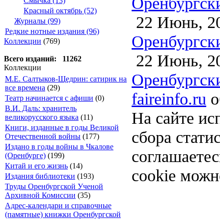
Оренбургски
Смычка (13)
Красный октябрь (52)
22 Июнь, 2
Журналы (99)
Редкие нотные издания (96)
Оренбургски
Коллекции
(769)
22 Июнь, 2
Всего изданий: 11262
Коллекции
Оренбургски
М.Е. Салтыков-Щедрин: сатирик на
все времена
(29)
faireinfo.ru
о
Театр начинается с афиши
(0)
В.И. Даль: хранитель
На сайте ис
великорусского языка
(11)
Книги, изданные в годы Великой
сбора стати
Отечественной войны
(177)
Издано в годы войны в Чкалове
соглашаете
(Оренбурге)
(199)
Китай и его жизнь
(14)
cookie можн
Издания библиотеки
(193)
Труды Оренбургской Ученой
Архивной Комиссии
(35)
Адрес-календари и справочные
(памятные) книжки Оренбургской