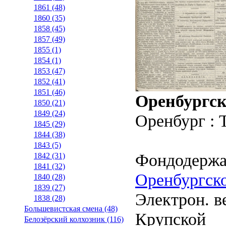
1861 (48)
1860 (35)
1858 (45)
1857 (49)
1855 (1)
1854 (1)
1853 (47)
1852 (41)
1851 (46)
Оренбургск
1850 (21)
1849 (24)
Оренбург : 
1845 (29)
1844 (38)
1843 (5)
Фондодержа
1842 (31)
1841 (32)
Оренбургско
1840 (28)
1839 (27)
Электрон. ве
1838 (28)
Большевистская смена (48)
Крупской
Белозёрский колхозник (116)