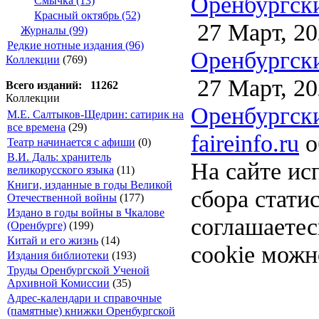
Оренбургски
Смычка (13)
Красный октябрь (52)
27 Март, 20
Журналы (99)
Редкие нотные издания (96)
Оренбургски
Коллекции
(769)
27 Март, 20
Всего изданий: 11262
Коллекции
Оренбургски
М.Е. Салтыков-Щедрин: сатирик на
все времена
(29)
faireinfo.ru
о
Театр начинается с афиши
(0)
В.И. Даль: хранитель
На сайте ис
великорусского языка
(11)
Книги, изданные в годы Великой
сбора стати
Отечественной войны
(177)
Издано в годы войны в Чкалове
соглашаете
(Оренбурге)
(199)
Китай и его жизнь
(14)
cookie можн
Издания библиотеки
(193)
Труды Оренбургской Ученой
Архивной Комиссии
(35)
Адрес-календари и справочные
(памятные) книжки Оренбургской