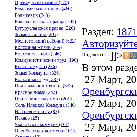
Оренбургская газета (375)
Комсомольское племя (460)
Большевик (243)
Большевистская правда (100)
Бугурусланская правда (220)
Раздел:
187
Знамя Сталина (205)
Авторизуйте
Медногорский рабочий (622)
Колхозная жизнь (269)
]]>
Колхозное знамя (246)
Поделиться:
Коммунистический труд (196)
В этом разд
Красная Бурта (236)
Знамя Коммуны (326)
27 Март, 20
Колхозный труд (287)
Под знаменем Ленина (643)
Оренбургски
Красное знамя (242)
По сталинскому пути (261)
27 Март, 20
Соль-Илецкая Коммуна (346)
На боевом посту (83)
Оренбургски
Пахарь (25)
27 Март, 20
Чкаловская коммуна (161)
Оренбургская коммуна (101)