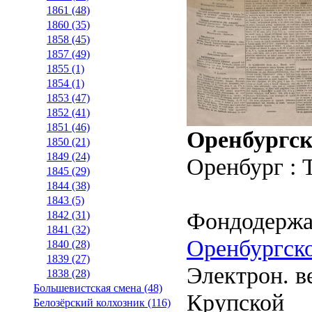
1861 (48)
1860 (35)
1858 (45)
1857 (49)
1855 (1)
1854 (1)
1853 (47)
1852 (41)
1851 (46)
Оренбургск
1850 (21)
1849 (24)
Оренбург : 
1845 (29)
1844 (38)
1843 (5)
Фондодержа
1842 (31)
1841 (32)
Оренбургско
1840 (28)
1839 (27)
Электрон. ве
1838 (28)
Большевистская смена (48)
Крупской
Белозёрский колхозник (116)