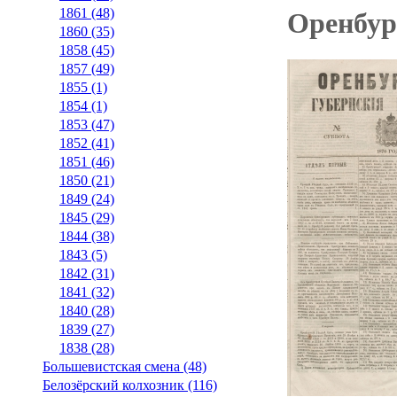
1861 (48)
Оренбург
1860 (35)
1858 (45)
1857 (49)
1855 (1)
1854 (1)
1853 (47)
1852 (41)
1851 (46)
1850 (21)
1849 (24)
1845 (29)
1844 (38)
1843 (5)
1842 (31)
1841 (32)
1840 (28)
1839 (27)
1838 (28)
Большевистская смена (48)
Белозёрский колхозник (116)