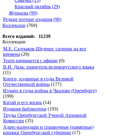
Смычка (13)
Красный октябрь (29)
Журналы (99)
Редкие нотные издания (96)
Коллекции
(769)
Всего изданий: 11239
Коллекции
М.Е. Салтыков-Щедрин: сатирик на все
времена
(29)
Театр начинается с афиши
(0)
В.И. Даль: хранитель великорусского языка
(11)
Книги, изданные в годы Великой
Отечественной войны
(177)
Издано в годы войны в Чкалове (Оренбурге)
(199)
Китай и его жизнь
(14)
Издания библиотеки
(193)
Труды Оренбургской Ученой Архивной
Комиссии
(35)
Адрес-календари и справочные (памятные)
книжки Оренбургской губернии
(17)