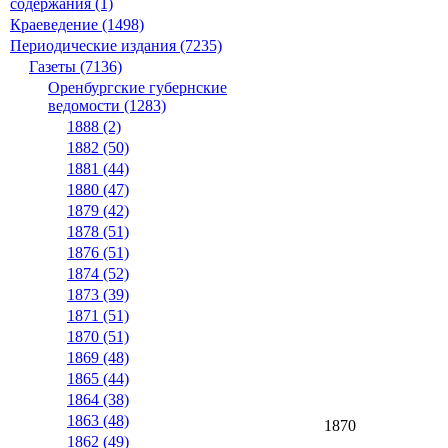
содержания (1)
Краеведение (1498)
Периодические издания (7235)
Газеты (7136)
Оренбургские губернские
ведомости (1283)
1888 (2)
1882 (50)
1881 (44)
1880 (47)
1879 (42)
1878 (51)
1876 (51)
1874 (52)
1873 (39)
1871 (51)
1870 (51)
1869 (48)
1865 (44)
1864 (38)
1863 (48)
1870
1862 (49)