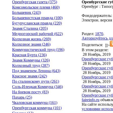
Оренбургские гу
Оренбургская газета (375)
Оренбург : Типог
Комсомольское племя (460)
Большевик (243)
Фондодержатель:
Большевистская правда (100)
Электрон. версия 
Бугурусланская правда (220)
Знамя Сталина (205)
Раздел:
1870
.
Медногорский рабочий (622)
Авторизуйтесь дл
Колхозная жизнь (269)
Колхозное знамя (246)
Поделиться:
]]>
Коммунистический труд (196)
В этом разделе:
28 Ноябрь, 2019
Красная Бурта (236)
Оренбургские губе
Знамя Коммуны (326)
28 Ноябрь, 2019
Колхозный труд (287)
Оренбургские губе
Под знаменем Ленина (643)
28 Ноябрь, 2019
Красное знамя (242)
Оренбургские губе
По сталинскому пути (261)
28 Ноябрь, 2019
Оренбургские губе
Соль-Илецкая Коммуна (346)
28 Ноябрь, 2019
На боевом посту (83)
Оренбургские губ
Пахарь (25)
faireinfo.ru
объявле
Чкаловская коммуна (161)
На сайте использ
Оренбургская коммуна (101)
условиями исполь