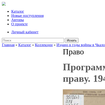
Каталог
Новые поступления
Авторы
О проекте
Личный кабинет
Искать
Главная
»
Каталог
»
Коллекции
»
Издано в годы войны в Чкало
Право
Программ
праву. 19