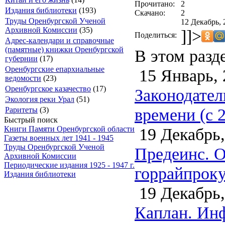
Прочитано:
2
Издания библиотеки
(193)
Скачано:
2
Труды Оренбургской Ученой
12 Декабрь, 
Архивной Комиссии
(35)
]]>
Поделиться:
Адрес-календари и справочные
(памятные) книжки Оренбургской
В этом разд
губернии
(17)
Оренбургские епархиальные
15 Январь, 
ведомости
(23)
Оренбургское казачество
(17)
Законодател
Экология реки Урал
(51)
времени (с 2
Раритеты
(3)
Быстрый поиск
19 Декабрь,
Книги Памяти Оренбургской области
Газеты военных лет 1941 - 1945
Труды Оренбургской Ученой
Предеинс. О
Архивной Комиссии
Периодические издания 1925 - 1947 г.
горрайпроку
Издания библиотеки
19 Декабрь,
Каплан. Ин