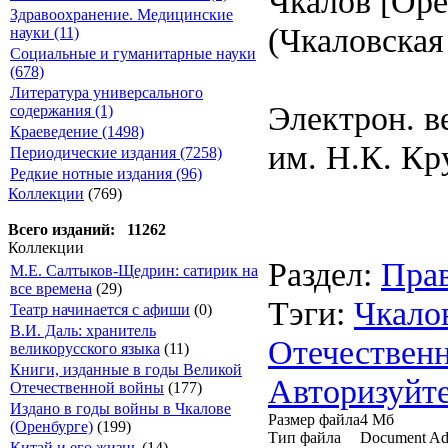
Чкалов [Оре
Здравоохранение. Медицинские
(Чкаловская 
науки (11)
Социальные и гуманитарные науки
(678)
Литература универсального
Электрон. в
содержания (1)
Краеведение (1498)
им. Н.К. Кр
Периодические издания (7258)
Редкие нотные издания (96)
Коллекции
(769)
Всего изданий: 11262
Коллекции
Раздел:
Пра
М.Е. Салтыков-Щедрин: сатирик на
все времена
(29)
Тэги:
Чкало
Театр начинается с афиши
(0)
В.И. Даль: хранитель
Отечествен
великорусского языка
(11)
Книги, изданные в годы Великой
Авторизуйте
Отечественной войны
(177)
Издано в годы войны в Чкалове
Размер файла
4 Мб
(Оренбурге)
(199)
Тип файла
Document Ad
Китай и его жизнь
(14)