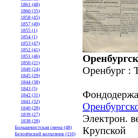
1861 (48)
1860 (35)
1858 (45)
1857 (49)
1855 (1)
1854 (1)
1853 (47)
1852 (41)
Оренбургск
1851 (46)
1850 (21)
Оренбург : 
1849 (24)
1845 (29)
1844 (38)
1843 (5)
Фондодержа
1842 (31)
1841 (32)
Оренбургско
1840 (28)
1839 (27)
Электрон. ве
1838 (28)
Крупской
Большевистская смена (48)
Белозёрский колхозник (116)