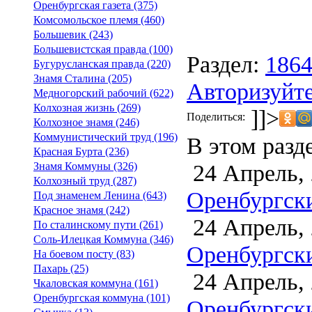
Оренбургская газета (375)
Комсомольское племя (460)
Большевик (243)
Большевистская правда (100)
Раздел:
186
Бугурусланская правда (220)
Знамя Сталина (205)
Авторизуйте
Медногорский рабочий (622)
Колхозная жизнь (269)
]]>
Поделиться:
Колхозное знамя (246)
Коммунистический труд (196)
В этом разд
Красная Бурта (236)
24 Апрель,
Знамя Коммуны (326)
Колхозный труд (287)
Оренбургски
Под знаменем Ленина (643)
Красное знамя (242)
24 Апрель,
По сталинскому пути (261)
Соль-Илецкая Коммуна (346)
Оренбургски
На боевом посту (83)
Пахарь (25)
24 Апрель,
Чкаловская коммуна (161)
Оренбургская коммуна (101)
Оренбургски