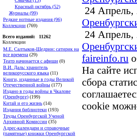
Смычка (13)
Красный октябрь (52)
24 Апрель,
Журналы (99)
Оренбургски
Редкие нотные издания (96)
Коллекции
(769)
24 Апрель,
Всего изданий: 11262
Коллекции
Оренбургски
М.Е. Салтыков-Щедрин: сатирик на
все времена
(29)
faireinfo.ru
о
Театр начинается с афиши
(0)
На сайте ис
В.И. Даль: хранитель
великорусского языка
(11)
сбора стати
Книги, изданные в годы Великой
Отечественной войны
(177)
соглашаете
Издано в годы войны в Чкалове
(Оренбурге)
(199)
cookie можн
Китай и его жизнь
(14)
Издания библиотеки
(193)
Труды Оренбургской Ученой
Архивной Комиссии
(35)
Адрес-календари и справочные
(памятные) книжки Оренбургской