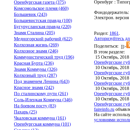
Оренбург : Типог
Оренбургская газета (375)
Комсомольское племя (460)
Фондодержатель:
Большевик (243)
Электрон. версия 
Большевистская правда (100)
Бугурусланская правда (220)
Знамя Сталина (205)
Раздел:
1861
.
Авторизуйтесь дл
Медногорский рабочий (622)
Колхозная жизнь (269)
Поделиться:
]]>
Колхозное знамя (246)
В этом разделе:
15 Октябрь, 2018
Коммунистический труд (196)
Оренбургские губе
Красная Бурта (236)
10 Октябрь, 2018
Знамя Коммуны (326)
Оренбургские губе
Колхозный труд (287)
10 Октябрь, 2018
Под знаменем Ленина (643)
Оренбургские губе
Красное знамя (242)
10 Октябрь, 2018
Оренбургские губе
По сталинскому пути (261)
10 Октябрь, 2018
Соль-Илецкая Коммуна (346)
Оренбургские губ
На боевом посту (83)
faireinfo.ru
объявле
Пахарь (25)
На сайте использ
Чкаловская коммуна (161)
условиями исполь
Оренбургская коммуна (101)