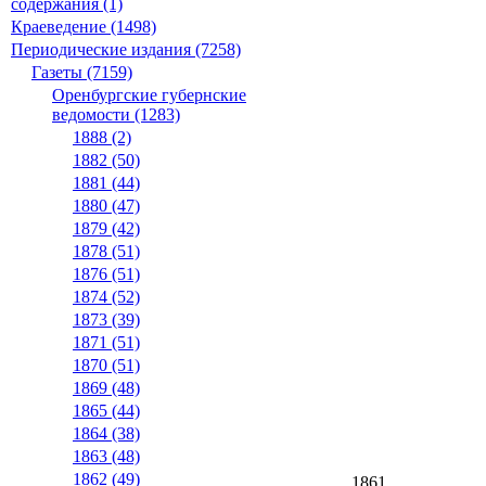
содержания (1)
Краеведение (1498)
Периодические издания (7258)
Газеты (7159)
Оренбургские губернские
ведомости (1283)
1888 (2)
1882 (50)
1881 (44)
1880 (47)
1879 (42)
1878 (51)
1876 (51)
1874 (52)
1873 (39)
1871 (51)
1870 (51)
1869 (48)
1865 (44)
1864 (38)
1863 (48)
1862 (49)
1861