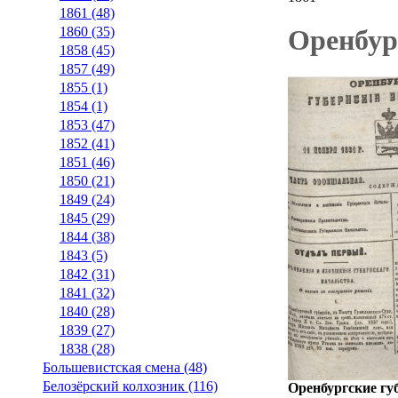
1861 (48)
1860 (35)
Оренбург
1858 (45)
1857 (49)
1855 (1)
1854 (1)
1853 (47)
1852 (41)
1851 (46)
1850 (21)
1849 (24)
1845 (29)
1844 (38)
1843 (5)
1842 (31)
1841 (32)
1840 (28)
1839 (27)
1838 (28)
Большевистская смена (48)
Белозёрский колхозник (116)
Оренбургские губ