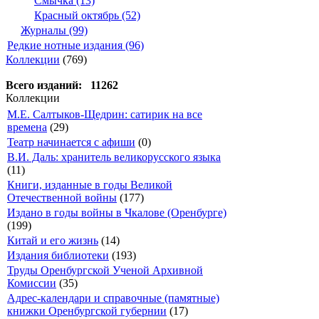
Смычка (13)
Красный октябрь (52)
Журналы (99)
Редкие нотные издания (96)
Коллекции
(769)
Всего изданий: 11262
Коллекции
М.Е. Салтыков-Щедрин: сатирик на все
времена
(29)
Театр начинается с афиши
(0)
В.И. Даль: хранитель великорусского языка
(11)
Книги, изданные в годы Великой
Отечественной войны
(177)
Издано в годы войны в Чкалове (Оренбурге)
(199)
Китай и его жизнь
(14)
Издания библиотеки
(193)
Труды Оренбургской Ученой Архивной
Комиссии
(35)
Адрес-календари и справочные (памятные)
книжки Оренбургской губернии
(17)