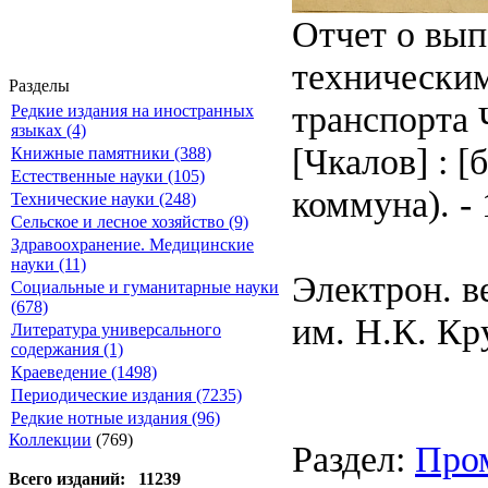
Отчет о вып
технически
Разделы
транспорта 
Редкие издания на иностранных
языках (4)
[Чкалов] : [
Книжные памятники (388)
Естественные науки (105)
коммуна). - 
Технические науки (248)
Сельское и лесное хозяйство (9)
Здравоохранение. Медицинские
науки (11)
Электрон. в
Социальные и гуманитарные науки
(678)
им. Н.К. Кр
Литература универсального
содержания (1)
Краеведение (1498)
Периодические издания (7235)
Редкие нотные издания (96)
Коллекции
(769)
Раздел:
Про
Всего изданий: 11239