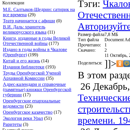
Тэги:
Чкало
Коллекции
М.Е. Салтыков-Щедрин: сатирик на
Отечествен
все времена
(29)
Театр начинается с афиши
(0)
Авторизуйте
В.И. Даль: хранитель
великорусского языка
(11)
Размер файла
7,8 МБ
Книги, изданные в годы Великой
Тип файла
Document Ad
Отечественной войны
(177)
Прочитано:
1
Издано в годы войны в Чкалове
Скачано:
2
(Оренбурге)
(199)
11 Октябрь, 
]]>
Китай и его жизнь
(14)
Поделиться:
Издания библиотеки
(193)
В этом разд
Труды Оренбургской Ученой
Архивной Комиссии
(35)
26 Декабрь,
Адрес-календари и справочные
(памятные) книжки Оренбургской
Технические
губернии
(17)
Оренбургские епархиальные
строительст
ведомости
(23)
Оренбургское казачество
(17)
времени. 19
Экология реки Урал
(51)
Раритеты
(3)