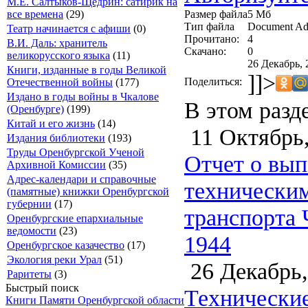
М.Е. Салтыков-Щедрин: сатирик на
Размер файла
5 Мб
все времена
(29)
Тип файла
Document Ad
Театр начинается с афиши
(0)
Прочитано:
4
В.И. Даль: хранитель
Скачано:
0
великорусского языка
(11)
26 Декабрь, 
Книги, изданные в годы Великой
]]>
Поделиться:
Отечественной войны
(177)
Издано в годы войны в Чкалове
В этом разд
(Оренбурге)
(199)
Китай и его жизнь
(14)
11 Октябрь,
Издания библиотеки
(193)
Труды Оренбургской Ученой
Отчет о вып
Архивной Комиссии
(35)
Адрес-календари и справочные
технически
(памятные) книжки Оренбургской
губернии
(17)
транспорта 
Оренбургские епархиальные
ведомости
(23)
1944
Оренбургское казачество
(17)
Экология реки Урал
(51)
26 Декабрь,
Раритеты
(3)
Быстрый поиск
Технические
Книги Памяти Оренбургской области