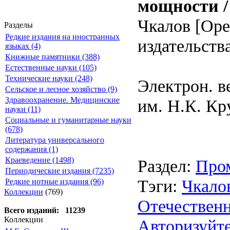
мощности /
Чкалов [Оре
Разделы
Редкие издания на иностранных
издательства
языках (4)
Книжные памятники (388)
Естественные науки (105)
Технические науки (248)
Электрон. в
Сельское и лесное хозяйство (9)
Здравоохранение. Медицинские
им. Н.К. Кр
науки (11)
Социальные и гуманитарные науки
(678)
Литература универсального
содержания (1)
Краеведение (1498)
Раздел:
Про
Периодические издания (7235)
Тэги:
Чкало
Редкие нотные издания (96)
Коллекции
(769)
Отечествен
Всего изданий: 11239
Коллекции
Авторизуйте