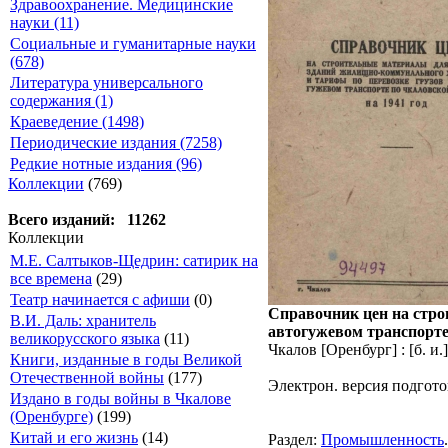
Здравоохранение. Медицинские
науки (11)
Социальные и гуманитарные науки
(678)
Литература универсального
содержания (1)
Краеведение (1498)
Периодические издания (7258)
Редкие нотные издания (96)
Коллекции
(769)
Всего изданий: 11262
Коллекции
М.Е. Салтыков-Щедрин: сатирик на
все времена
(29)
Театр начинается с афиши
(0)
Справочник цен на стро
В.И. Даль: хранитель
автогужевом транспорте 
великорусского языка
(11)
Чкалов [Оренбург] : [б. и.
Книги, изданные в годы Великой
Отечественной войны
(177)
Электрон. версия подгото
Издано в годы войны в Чкалове
(Оренбурге)
(199)
Китай и его жизнь
(14)
Раздел:
Промышленность
.