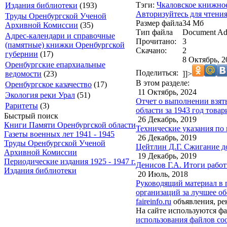
Тэги:
Чкаловское книжное
Издания библиотеки
(193)
Авторизуйтесь для чтени
Труды Оренбургской Ученой
Размер файла
34 Мб
Архивной Комиссии
(35)
Тип файла
Document Ad
Адрес-календари и справочные
Прочитано:
3
(памятные) книжки Оренбургской
Скачано:
2
губернии
(17)
8 Октябрь, 2
Оренбургские епархиальные
Поделиться:
]]>
ведомости
(23)
В этом разделе:
Оренбургское казачество
(17)
11 Октябрь, 2024
Экология реки Урал
(51)
Отчет о выполнении взят
Раритеты
(3)
области за 1943 год това
Быстрый поиск
26 Декабрь, 2019
Книги Памяти Оренбургской области
Технические указания по
Газеты военных лет 1941 - 1945
26 Декабрь, 2019
Труды Оренбургской Ученой
Цейтлин Д.Г. Сжигание д
Архивной Комиссии
19 Декабрь, 2019
Периодические издания 1925 - 1947 г.
Денисов Г.А. Итоги работ
Издания библиотеки
20 Июль, 2018
Руководящий материал в 
организаций за лучшее о
faireinfo.ru
объявления, ре
На сайте используются фа
использования файлов coo