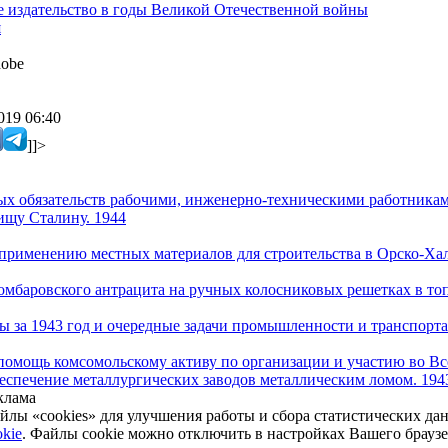
 издательство в годы Великой Отечественной войны
я
obe
019 06:40
]]>
ых обязательств рабочими, инженерно-техническими работник
рищу Сталину. 1944
 применению местных материалов для строительства в Орско-Хал
омбаровского антрацита на ручных колосниковых решетках в то
ы за 1943 год и очередные задачи промышленности и транспорта
помощь комсомольскому активу по организации и участию во В
беспечение металлургических заводов металлическим ломом. 194
клама
йлы «cookies» для улучшения работы и сбора статистических да
kie
. Файлы cookie можно отключить в настройках Вашего брауз