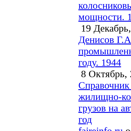
колосниковы
мощности. 
19 Декабрь,
Денисов Г.А
промышленно
году. 1944
8 Октябрь, 
Справочник 
жилищно-ком
грузов на а
год
faireinfo.ru
о