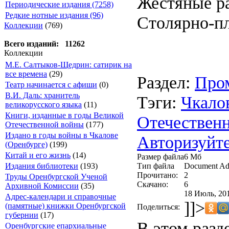
Жестяные р
Периодические издания (7258)
Редкие нотные издания (96)
Столярно-п
Коллекции
(769)
Всего изданий: 11262
Коллекции
М.Е. Салтыков-Щедрин: сатирик на
все времена
(29)
Раздел:
Про
Театр начинается с афиши
(0)
В.И. Даль: хранитель
Тэги:
Чкало
великорусского языка
(11)
Книги, изданные в годы Великой
Отечествен
Отечественной войны
(177)
Издано в годы войны в Чкалове
Авторизуйте
(Оренбурге)
(199)
Китай и его жизнь
(14)
Размер файла
6 Мб
Тип файла
Document Ad
Издания библиотеки
(193)
Прочитано:
2
Труды Оренбургской Ученой
Скачано:
6
Архивной Комиссии
(35)
18 Июль, 201
Адрес-календари и справочные
]]>
(памятные) книжки Оренбургской
Поделиться:
губернии
(17)
В этом разд
Оренбургские епархиальные