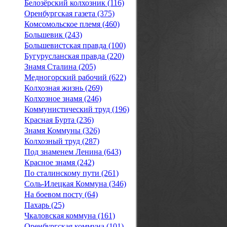
Белозёрский колхозник (116)
Оренбургская газета (375)
Комсомольское племя (460)
Большевик (243)
Большевистская правда (100)
Бугурусланская правда (220)
Знамя Сталина (205)
Медногорский рабочий (622)
Колхозная жизнь (269)
Колхозное знамя (246)
Коммунистический труд (196)
Красная Бурта (236)
Знамя Коммуны (326)
Колхозный труд (287)
Под знаменем Ленина (643)
Красное знамя (242)
По сталинскому пути (261)
Соль-Илецкая Коммуна (346)
На боевом посту (64)
Пахарь (25)
Чкаловская коммуна (161)
Оренбургская коммуна (101)