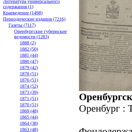
Литература универсального
содержания (1)
Краеведение (1498)
Периодические издания (7216)
Газеты (7117)
Оренбургские губернские
ведомости (1283)
1888 (2)
1882 (50)
1881 (44)
1880 (47)
1879 (42)
1878 (51)
1876 (51)
1874 (52)
1873 (39)
Оренбургск
1871 (51)
1870 (51)
Оренбург : 
1869 (48)
1865 (44)
1864 (38)
Фондодержа
1863 (48)