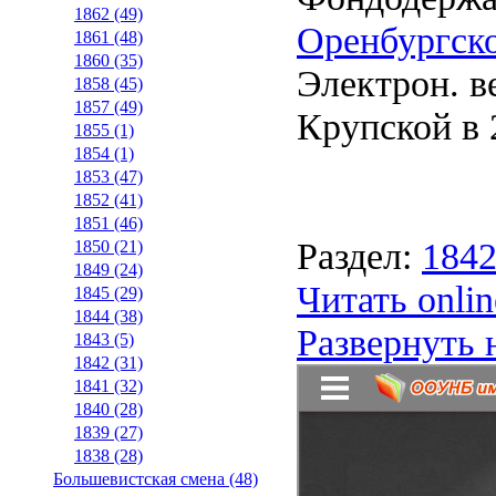
1862 (49)
Оренбургско
1861 (48)
1860 (35)
Электрон. ве
1858 (45)
1857 (49)
Крупской в 2
1855 (1)
1854 (1)
1853 (47)
1852 (41)
1851 (46)
Раздел:
184
1850 (21)
1849 (24)
Читать onlin
1845 (29)
1844 (38)
Развернуть 
1843 (5)
1842 (31)
1841 (32)
1840 (28)
1839 (27)
1838 (28)
Большевистская смена (48)