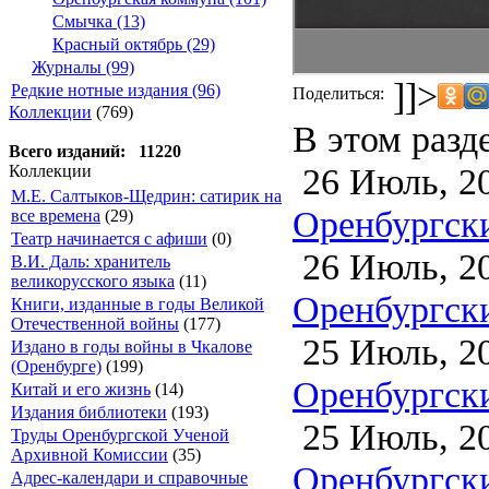
Смычка (13)
Красный октябрь (29)
Журналы (99)
]]>
Редкие нотные издания (96)
Поделиться:
Коллекции
(769)
В этом разд
Всего изданий: 11220
26 Июль, 2
Коллекции
М.Е. Салтыков-Щедрин: сатирик на
Оренбургски
все времена
(29)
Театр начинается с афиши
(0)
26 Июль, 2
В.И. Даль: хранитель
великорусского языка
(11)
Оренбургски
Книги, изданные в годы Великой
Отечественной войны
(177)
25 Июль, 2
Издано в годы войны в Чкалове
(Оренбурге)
(199)
Оренбургски
Китай и его жизнь
(14)
Издания библиотеки
(193)
25 Июль, 2
Труды Оренбургской Ученой
Архивной Комиссии
(35)
Оренбургски
Адрес-календари и справочные