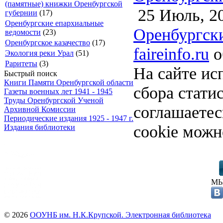
(памятные) книжки Оренбургской
25 Июль, 2
губернии
(17)
Оренбургские епархиальные
Оренбургски
ведомости
(23)
Оренбургское казачество
(17)
faireinfo.ru
о
Экология реки Урал
(51)
Раритеты
(3)
На сайте ис
Быстрый поиск
Книги Памяти Оренбургской области
сбора стати
Газеты военных лет 1941 - 1945
Труды Оренбургской Ученой
соглашаете
Архивной Комиссии
Периодические издания 1925 - 1947 г.
cookie можн
Издания библиотеки
МЫ
© 2026
ООУНБ им. Н.К.Крупской. Электронная библиотека