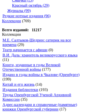
Смычка (13)
Красный октябрь (29)
Журналы (99)
Редкие нотные издания (96)
Коллекции
(769)
Всего изданий: 11217
Коллекции
М.Е. Салтыков-Щедрин: сатирик на все
времена
(29)
Театр начинается с афиши
(0)
В.И. Даль: хранитель великорусского языка
(11)
Книги, изданные в годы Великой
Отечественной войны
(177)
Издано в годы войны в Чкалове (Оренбурге)
(199)
Китай и его жизнь
(14)
Издания библиотеки
(193)
Труды Оренбургской Ученой Архивной
Комиссии
(35)
Адрес-календари и справочные (памятные)
книжки Оренбургской губернии
(17)