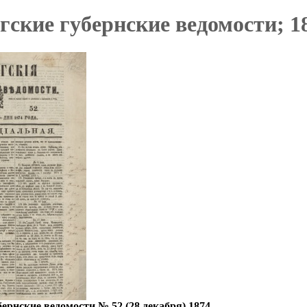
ские губернские ведомости; 18
ернские ведомости № 52 (28 декабря) 1874