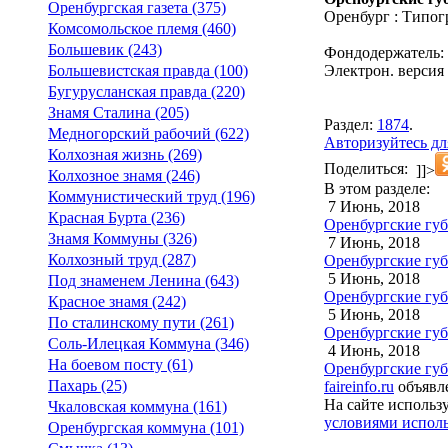
Оренбургская газета (375)
Оренбург : Типог
Комсомольское племя (460)
Большевик (243)
Фондодержатель:
Электрон. версия 
Большевистская правда (100)
Бугурусланская правда (220)
Знамя Сталина (205)
Раздел:
1874
.
Медногорский рабочий (622)
Авторизуйтесь дл
Колхозная жизнь (269)
Поделиться:
]]>
Колхозное знамя (246)
В этом разделе:
Коммунистический труд (196)
7 Июнь, 2018
Красная Бурта (236)
Оренбургские губе
Знамя Коммуны (326)
7 Июнь, 2018
Колхозный труд (287)
Оренбургские губе
5 Июнь, 2018
Под знаменем Ленина (643)
Оренбургские губе
Красное знамя (242)
5 Июнь, 2018
По сталинскому пути (261)
Оренбургские губ
Соль-Илецкая Коммуна (346)
4 Июнь, 2018
На боевом посту (61)
Оренбургские губ
Пахарь (25)
faireinfo.ru
объявле
На сайте использ
Чкаловская коммуна (161)
условиями исполь
Оренбургская коммуна (101)