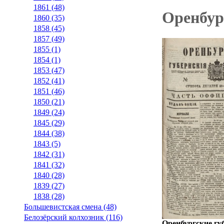
1861 (48)
Оренбург
1860 (35)
1858 (45)
1857 (49)
1855 (1)
1854 (1)
1853 (47)
1852 (41)
1851 (46)
1850 (21)
1849 (24)
1845 (29)
1844 (38)
1843 (5)
1842 (31)
1841 (32)
1840 (28)
1839 (27)
1838 (28)
Большевистская смена (48)
Белозёрский колхозник (116)
Оренбургские губ