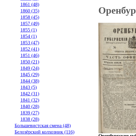
1861 (48)
Оренбург
1860 (35)
1858 (45)
1857 (49)
1855 (1)
1854 (1)
1853 (47)
1852 (41)
1851 (46)
1850 (21)
1849 (24)
1845 (29)
1844 (38)
1843 (5)
1842 (31)
1841 (32)
1840 (28)
1839 (27)
1838 (28)
Большевистская смена (48)
Белозёрский колхозник (116)
Оренбургские губ