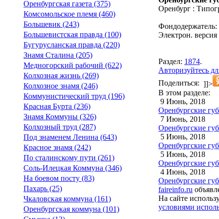
Оренбургская газета (375)
Оренбург : Типог
Комсомольское племя (460)
Большевик (243)
Фондодержатель:
Большевистская правда (100)
Электрон. версия 
Бугурусланская правда (220)
Знамя Сталина (205)
Раздел:
1874
.
Медногорский рабочий (622)
Авторизуйтесь дл
Колхозная жизнь (269)
Поделиться:
]]>
Колхозное знамя (246)
В этом разделе:
Коммунистический труд (196)
9 Июнь, 2018
Красная Бурта (236)
Оренбургские губе
Знамя Коммуны (326)
7 Июнь, 2018
Колхозный труд (287)
Оренбургские губе
5 Июнь, 2018
Под знаменем Ленина (643)
Оренбургские губе
Красное знамя (242)
5 Июнь, 2018
По сталинскому пути (261)
Оренбургские губ
Соль-Илецкая Коммуна (346)
4 Июнь, 2018
На боевом посту (83)
Оренбургские губ
Пахарь (25)
faireinfo.ru
объявле
На сайте использ
Чкаловская коммуна (161)
условиями исполь
Оренбургская коммуна (101)