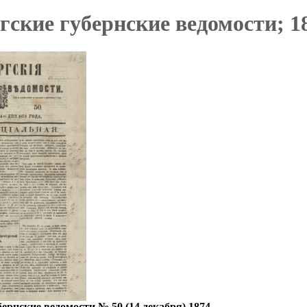
ские губернские ведомости; 18
ернские ведомости № 50 (14 декабря) 1874