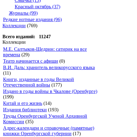
Смычка (13)
Красный октябрь (37)
Журналы (99)
Редкие нотные издания (96)
Коллекции
(769)
Всего изданий: 11247
Коллекции
М.Е. Салтыков-Щедрин: сатирик на все
времена
(29)
Театр начинается с афиши
(0)
В.И. Даль: хранитель великорусского языка
(11)
Книги, изданные в годы Великой
Отечественной войны
(177)
Издано в годы войны в Чкалове (Оренбурге)
(199)
Китай и его жизнь
(14)
Издания библиотеки
(193)
Труды Оренбургской Ученой Архивной
Комиссии
(35)
Адрес-календари и справочные (памятные)
книжки Оренбургской губернии
(17)