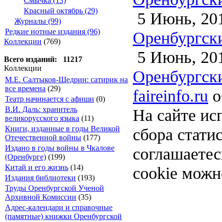
Смычка (13)
Красный октябрь (29)
5 Июнь, 20
Журналы (99)
Редкие нотные издания (96)
Оренбургски
Коллекции
(769)
5 Июнь, 20
Всего изданий: 11217
Коллекции
Оренбургски
М.Е. Салтыков-Щедрин: сатирик на
все времена
(29)
faireinfo.ru
о
Театр начинается с афиши
(0)
В.И. Даль: хранитель
На сайте ис
великорусского языка
(11)
Книги, изданные в годы Великой
сбора стати
Отечественной войны
(177)
Издано в годы войны в Чкалове
соглашаете
(Оренбурге)
(199)
Китай и его жизнь
(14)
cookie можн
Издания библиотеки
(193)
Труды Оренбургской Ученой
Архивной Комиссии
(35)
Адрес-календари и справочные
(памятные) книжки Оренбургской