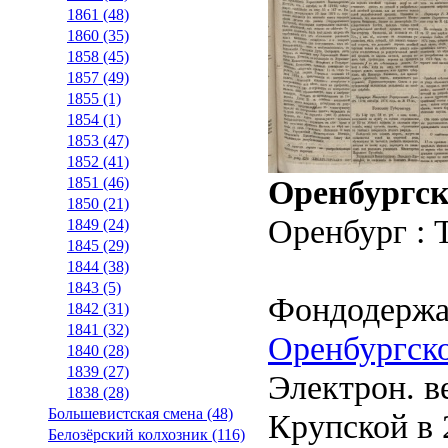
1861 (48)
1860 (35)
1858 (45)
1857 (49)
1855 (1)
1854 (1)
1853 (47)
1852 (41)
Оренбургск
1851 (46)
1850 (21)
Оренбург : 
1849 (24)
1845 (29)
1844 (38)
1843 (5)
Фондодержа
1842 (31)
1841 (32)
Оренбургско
1840 (28)
1839 (27)
Электрон. ве
1838 (28)
Большевистская смена (48)
Крупской в 2
Белозёрский колхозник (116)