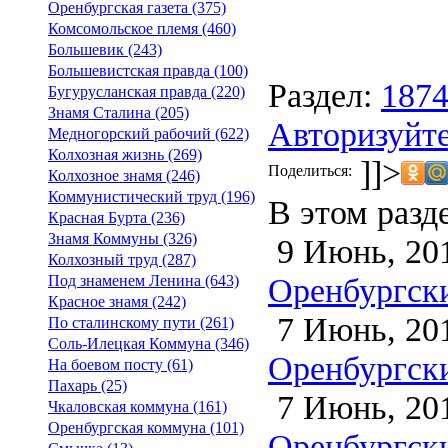
Оренбургская газета (375)
Комсомольское племя (460)
Большевик (243)
Большевистская правда (100)
Раздел:
187
Бугурусланская правда (220)
Знамя Сталина (205)
Авторизуйте
Медногорский рабочий (622)
Колхозная жизнь (269)
]]>
Поделиться:
Колхозное знамя (246)
Коммунистический труд (196)
В этом разд
Красная Бурта (236)
Знамя Коммуны (326)
9 Июнь, 20
Колхозный труд (287)
Оренбургски
Под знаменем Ленина (643)
Красное знамя (242)
7 Июнь, 20
По сталинскому пути (261)
Соль-Илецкая Коммуна (346)
Оренбургски
На боевом посту (61)
Пахарь (25)
7 Июнь, 20
Чкаловская коммуна (161)
Оренбургская коммуна (101)
Оренбургски