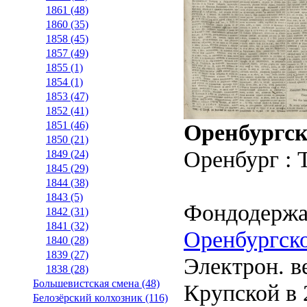
1861 (48)
1860 (35)
1858 (45)
1857 (49)
1855 (1)
1854 (1)
1853 (47)
1852 (41)
Оренбургск
1851 (46)
1850 (21)
Оренбург : 
1849 (24)
1845 (29)
1844 (38)
1843 (5)
Фондодержа
1842 (31)
1841 (32)
Оренбургско
1840 (28)
1839 (27)
Электрон. ве
1838 (28)
Большевистская смена (48)
Крупской в 2
Белозёрский колхозник (116)