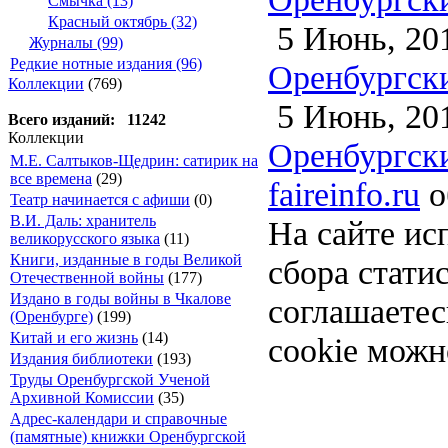
Смычка (13)
Красный октябрь (32)
5 Июнь, 20
Журналы (99)
Редкие нотные издания (96)
Оренбургски
Коллекции
(769)
5 Июнь, 20
Всего изданий: 11242
Коллекции
Оренбургски
М.Е. Салтыков-Щедрин: сатирик на
все времена
(29)
faireinfo.ru
о
Театр начинается с афиши
(0)
В.И. Даль: хранитель
На сайте ис
великорусского языка
(11)
Книги, изданные в годы Великой
сбора стати
Отечественной войны
(177)
Издано в годы войны в Чкалове
соглашаете
(Оренбурге)
(199)
Китай и его жизнь
(14)
cookie можн
Издания библиотеки
(193)
Труды Оренбургской Ученой
Архивной Комиссии
(35)
Адрес-календари и справочные
(памятные) книжки Оренбургской