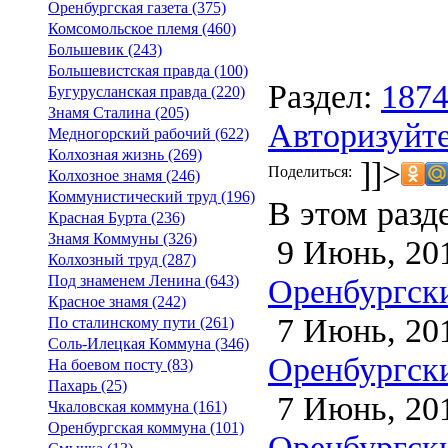
Оренбургская газета (375)
Комсомольское племя (460)
Большевик (243)
Большевистская правда (100)
Раздел:
187
Бугурусланская правда (220)
Знамя Сталина (205)
Авторизуйте
Медногорский рабочий (622)
Колхозная жизнь (269)
]]>
Поделиться:
Колхозное знамя (246)
Коммунистический труд (196)
В этом разд
Красная Бурта (236)
Знамя Коммуны (326)
9 Июнь, 20
Колхозный труд (287)
Оренбургски
Под знаменем Ленина (643)
Красное знамя (242)
7 Июнь, 20
По сталинскому пути (261)
Соль-Илецкая Коммуна (346)
Оренбургски
На боевом посту (83)
Пахарь (25)
7 Июнь, 20
Чкаловская коммуна (161)
Оренбургская коммуна (101)
Оренбургски