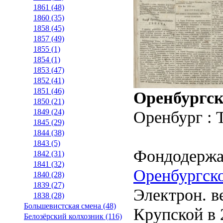
1861 (48)
1860 (35)
1858 (45)
1857 (49)
1855 (1)
1854 (1)
1853 (47)
1852 (41)
1851 (46)
Оренбургск
1850 (21)
Оренбург : 
1849 (24)
1845 (29)
1844 (38)
1843 (5)
Фондодержа
1842 (31)
1841 (32)
Оренбургско
1840 (28)
1839 (27)
Электрон. ве
1838 (28)
Большевистская смена (48)
Крупской в 2
Белозёрский колхозник (116)