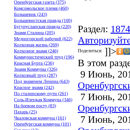
Оренбургская газета (375)
Комсомольское племя (460)
Большевик (243)
Большевистская правда (100)
Раздел:
187
Бугурусланская правда (220)
Знамя Сталина (205)
Авторизуйте
Медногорский рабочий (622)
Колхозная жизнь (269)
]]>
Поделиться:
Колхозное знамя (246)
Коммунистический труд (196)
В этом разд
Красная Бурта (236)
Знамя Коммуны (326)
9 Июнь, 20
Колхозный труд (287)
Под знаменем Ленина (643)
Оренбургски
Красное знамя (242)
7 Июнь, 20
По сталинскому пути (261)
Соль-Илецкая Коммуна (346)
Оренбургски
На боевом посту (83)
Пахарь (25)
7 Июнь, 20
Чкаловская коммуна (161)
Оренбургская коммуна (101)