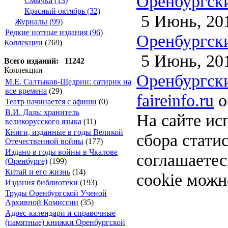
Оренбургски
Смычка (13)
Красный октябрь (32)
5 Июнь, 20
Журналы (99)
Редкие нотные издания (96)
Оренбургски
Коллекции
(769)
5 Июнь, 20
Всего изданий: 11242
Коллекции
Оренбургски
М.Е. Салтыков-Щедрин: сатирик на
все времена
(29)
faireinfo.ru
о
Театр начинается с афиши
(0)
В.И. Даль: хранитель
На сайте ис
великорусского языка
(11)
Книги, изданные в годы Великой
сбора стати
Отечественной войны
(177)
Издано в годы войны в Чкалове
соглашаете
(Оренбурге)
(199)
Китай и его жизнь
(14)
cookie можн
Издания библиотеки
(193)
Труды Оренбургской Ученой
Архивной Комиссии
(35)
Адрес-календари и справочные
(памятные) книжки Оренбургской