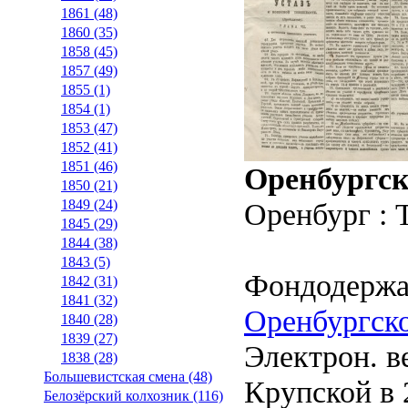
1861 (48)
1860 (35)
1858 (45)
1857 (49)
1855 (1)
1854 (1)
1853 (47)
1852 (41)
1851 (46)
Оренбургск
1850 (21)
Оренбург : 
1849 (24)
1845 (29)
1844 (38)
1843 (5)
Фондодержа
1842 (31)
1841 (32)
Оренбургско
1840 (28)
1839 (27)
Электрон. ве
1838 (28)
Большевистская смена (48)
Крупской в 2
Белозёрский колхозник (116)