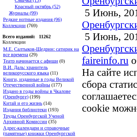
Оренбургски
Смычка (13)
Красный октябрь (52)
5 Июнь, 20
Журналы (99)
Редкие нотные издания (96)
Оренбургски
Коллекции
(769)
5 Июнь, 20
Всего изданий: 11262
Коллекции
Оренбургски
М.Е. Салтыков-Щедрин: сатирик на
все времена
(29)
faireinfo.ru
о
Театр начинается с афиши
(0)
В.И. Даль: хранитель
На сайте ис
великорусского языка
(11)
Книги, изданные в годы Великой
сбора стати
Отечественной войны
(177)
Издано в годы войны в Чкалове
соглашаете
(Оренбурге)
(199)
Китай и его жизнь
(14)
cookie можн
Издания библиотеки
(193)
Труды Оренбургской Ученой
Архивной Комиссии
(35)
Адрес-календари и справочные
(памятные) книжки Оренбургской