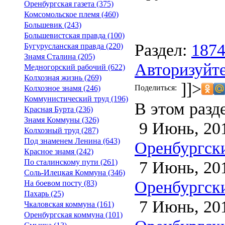
Оренбургская газета (375)
Комсомольское племя (460)
Большевик (243)
Большевистская правда (100)
Раздел:
187
Бугурусланская правда (220)
Знамя Сталина (205)
Авторизуйте
Медногорский рабочий (622)
Колхозная жизнь (269)
]]>
Поделиться:
Колхозное знамя (246)
Коммунистический труд (196)
В этом разд
Красная Бурта (236)
Знамя Коммуны (326)
9 Июнь, 20
Колхозный труд (287)
Под знаменем Ленина (643)
Оренбургски
Красное знамя (242)
7 Июнь, 20
По сталинскому пути (261)
Соль-Илецкая Коммуна (346)
Оренбургски
На боевом посту (83)
Пахарь (25)
7 Июнь, 20
Чкаловская коммуна (161)
Оренбургская коммуна (101)