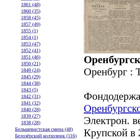
1861 (48)
1860 (35)
1858 (45)
1857 (49)
1855 (1)
1854 (1)
1853 (47)
1852 (41)
Оренбургск
1851 (46)
1850 (21)
Оренбург : 
1849 (24)
1845 (29)
1844 (38)
1843 (5)
Фондодержа
1842 (31)
1841 (32)
Оренбургско
1840 (28)
1839 (27)
Электрон. ве
1838 (28)
Крупской в 2
Большевистская смена (48)
Белозёрский колхозник (116)