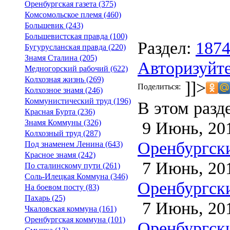
Оренбургская газета (375)
Комсомольское племя (460)
Большевик (243)
Большевистская правда (100)
Раздел:
187
Бугурусланская правда (220)
Знамя Сталина (205)
Авторизуйте
Медногорский рабочий (622)
Колхозная жизнь (269)
]]>
Поделиться:
Колхозное знамя (246)
Коммунистический труд (196)
В этом разд
Красная Бурта (236)
9 Июнь, 20
Знамя Коммуны (326)
Колхозный труд (287)
Оренбургски
Под знаменем Ленина (643)
Красное знамя (242)
7 Июнь, 20
По сталинскому пути (261)
Соль-Илецкая Коммуна (346)
Оренбургски
На боевом посту (83)
Пахарь (25)
7 Июнь, 20
Чкаловская коммуна (161)
Оренбургская коммуна (101)
Оренбургски