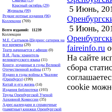
Смычка (13)
Красный октябрь (29)
5 Июнь, 20
Журналы (99)
Оренбургски
Редкие нотные издания (96)
Коллекции
(769)
5 Июнь, 20
Всего изданий: 11239
Коллекции
Оренбургски
М.Е. Салтыков-Щедрин: сатирик на
все времена
(29)
faireinfo.ru
о
Театр начинается с афиши
(0)
На сайте ис
В.И. Даль: хранитель
великорусского языка
(11)
сбора стати
Книги, изданные в годы Великой
Отечественной войны
(177)
соглашаете
Издано в годы войны в Чкалове
(Оренбурге)
(199)
cookie можн
Китай и его жизнь
(14)
Издания библиотеки
(193)
Труды Оренбургской Ученой
Архивной Комиссии
(35)
Адрес-календари и справочные
(памятные) книжки Оренбургской