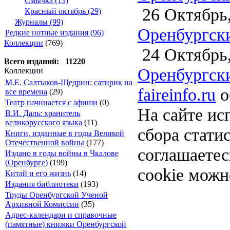
Смычка (13)
26 Октябрь,
Красный октябрь (29)
Журналы (99)
Оренбургски
Редкие нотные издания (96)
Коллекции
(769)
24 Октябрь,
Всего изданий: 11220
Оренбургски
Коллекции
М.Е. Салтыков-Щедрин: сатирик на
faireinfo.ru
о
все времена
(29)
Театр начинается с афиши
(0)
На сайте ис
В.И. Даль: хранитель
великорусского языка
(11)
сбора стати
Книги, изданные в годы Великой
Отечественной войны
(177)
соглашаете
Издано в годы войны в Чкалове
(Оренбурге)
(199)
cookie можн
Китай и его жизнь
(14)
Издания библиотеки
(193)
Труды Оренбургской Ученой
Архивной Комиссии
(35)
Адрес-календари и справочные
(памятные) книжки Оренбургской