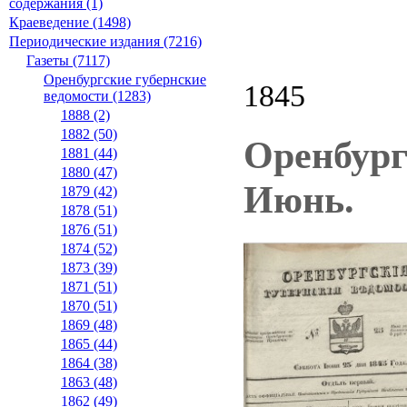
содержания (1)
Краеведение (1498)
Периодические издания (7216)
Газеты (7117)
Оренбургские губернские
1845
ведомости (1283)
1888 (2)
1882 (50)
Оренбург
1881 (44)
1880 (47)
Июнь.
1879 (42)
1878 (51)
1876 (51)
1874 (52)
1873 (39)
1871 (51)
1870 (51)
1869 (48)
1865 (44)
1864 (38)
1863 (48)
1862 (49)