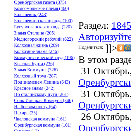
Оренбургская газета (375)
Комсомольское племя (460)
Большевик (243)
Большевистская правда (100)
Раздел:
184
Бугурусланская правда (220)
Знамя Сталина (205)
Авторизуйте
Медногорский рабочий (622)
]]>
Колхозная жизнь (269)
Поделиться:
Колхозное знамя (246)
В этом разд
Коммунистический труд (196)
Красная Бурта (236)
31 Октябрь,
Знамя Коммуны (326)
Колхозный труд (287)
Оренбургски
Под знаменем Ленина (643)
Красное знамя (242)
31 Октябрь,
По сталинскому пути (261)
Соль-Илецкая Коммуна (346)
Оренбургски
На боевом посту (64)
Пахарь (25)
26 Октябрь,
Чкаловская коммуна (161)
Оренбургски
Оренбургская коммуна (101)