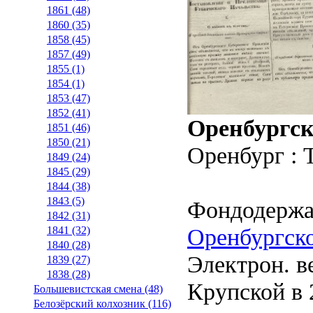
1861 (48)
1860 (35)
1858 (45)
1857 (49)
1855 (1)
1854 (1)
1853 (47)
1852 (41)
Оренбургск
1851 (46)
1850 (21)
Оренбург : 
1849 (24)
1845 (29)
1844 (38)
1843 (5)
Фондодержа
1842 (31)
Оренбургско
1841 (32)
1840 (28)
Электрон. ве
1839 (27)
1838 (28)
Крупской в 2
Большевистская смена (48)
Белозёрский колхозник (116)