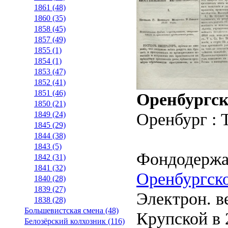
1861 (48)
1860 (35)
1858 (45)
1857 (49)
1855 (1)
1854 (1)
1853 (47)
1852 (41)
1851 (46)
Оренбургск
1850 (21)
Оренбург : 
1849 (24)
1845 (29)
1844 (38)
1843 (5)
Фондодержа
1842 (31)
1841 (32)
Оренбургско
1840 (28)
1839 (27)
Электрон. ве
1838 (28)
Большевистская смена (48)
Крупской в 2
Белозёрский колхозник (116)