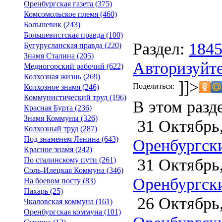
Оренбургская газета (375)
Комсомольское племя (460)
Большевик (243)
Большевистская правда (100)
Раздел:
184
Бугурусланская правда (220)
Знамя Сталина (205)
Авторизуйте
Медногорский рабочий (622)
Колхозная жизнь (269)
]]>
Поделиться:
Колхозное знамя (246)
Коммунистический труд (196)
В этом разд
Красная Бурта (236)
Знамя Коммуны (326)
31 Октябрь,
Колхозный труд (287)
Под знаменем Ленина (643)
Оренбургски
Красное знамя (242)
31 Октябрь,
По сталинскому пути (261)
Соль-Илецкая Коммуна (346)
Оренбургски
На боевом посту (83)
Пахарь (25)
26 Октябрь,
Чкаловская коммуна (161)
Оренбургская коммуна (101)