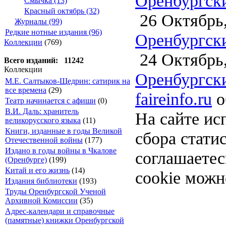
Оренбургски
Смычка (13)
Красный октябрь (32)
26 Октябрь,
Журналы (99)
Редкие нотные издания (96)
Оренбургски
Коллекции
(769)
24 Октябрь,
Всего изданий: 11242
Коллекции
Оренбургски
М.Е. Салтыков-Щедрин: сатирик на
все времена
(29)
faireinfo.ru
о
Театр начинается с афиши
(0)
В.И. Даль: хранитель
На сайте ис
великорусского языка
(11)
Книги, изданные в годы Великой
сбора стати
Отечественной войны
(177)
Издано в годы войны в Чкалове
соглашаете
(Оренбурге)
(199)
Китай и его жизнь
(14)
cookie можн
Издания библиотеки
(193)
Труды Оренбургской Ученой
Архивной Комиссии
(35)
Адрес-календари и справочные
(памятные) книжки Оренбургской