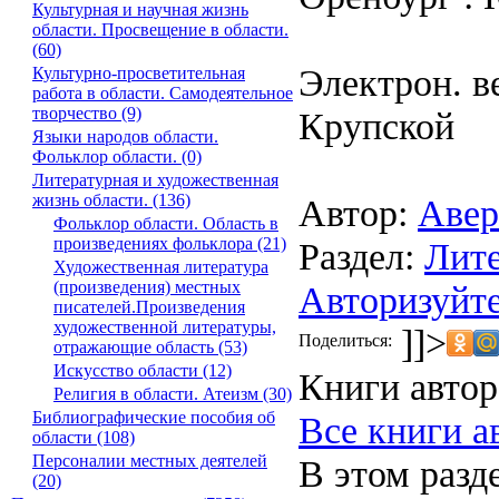
Культурная и научная жизнь
области. Просвещение в области.
(60)
Электрон. ве
Культурно-просветительная
работа в области. Самодеятельное
творчество (9)
Крупской
Языки народов области.
Фольклор области. (0)
Литературная и художественная
жизнь области. (136)
Автор:
Авер
Фольклор области. Область в
произведениях фольклора (21)
Раздел:
Лите
Художественная литература
(произведения) местных
Авторизуйте
писателей.Произведения
художественной литературы,
]]>
Поделиться:
отражающие область (53)
Искусство области (12)
Книги автор
Религия в области. Атеизм (30)
Библиографические пособия об
Все книги а
области (108)
Персоналии местных деятелей
В этом разд
(20)