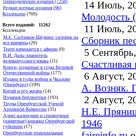
Периодические издания (7258)
14 Июль, 2
Редкие нотные издания (96)
Молодость (
Коллекции
(769)
Всего изданий: 11262
11 Июль, 2
Коллекции
Сборник пес
М.Е. Салтыков-Щедрин: сатирик на
все времена
(29)
5 Сентябрь,
Театр начинается с афиши
(0)
В.И. Даль: хранитель
Счастливая 
великорусского языка
(11)
Книги, изданные в годы Великой
6 Август, 2
Отечественной войны
(177)
Издано в годы войны в Чкалове
А. Возняк. 
(Оренбурге)
(199)
Китай и его жизнь
(14)
2 Август, 2
Издания библиотеки
(193)
Труды Оренбургской Ученой
Н.Е. Пряниш
Архивной Комиссии
(35)
Адрес-календари и справочные
1946
(памятные) книжки Оренбургской
губернии
(17)
faireinfo.ru
о
Оренбургские епархиальные