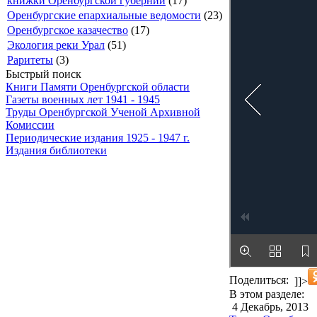
книжки Оренбургской губернии
(17)
Оренбургские епархиальные ведомости
(23)
Оренбургское казачество
(17)
Экология реки Урал
(51)
Раритеты
(3)
Быстрый поиск
Книги Памяти Оренбургской области
Газеты военных лет 1941 - 1945
Труды Оренбургской Ученой Архивной
Комиссии
Периодические издания 1925 - 1947 г.
Издания библиотеки
Поделиться:
]]>
В этом разделе:
4 Декабрь, 2013