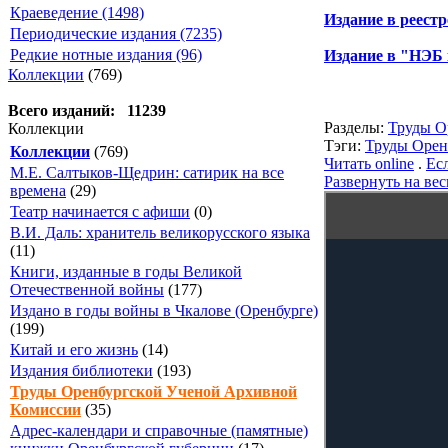
Краеведение (1498)
Издание в реест
Периодические издания (7235)
Редкие нотные издания (96)
Издание в "НЭБ
Коллекции
(769)
Всего изданий: 11239
Разделы:
Труды О
Коллекции
Тэги:
Труды Орен
Коллекции
(769)
Читать online
.
Ес
М.Е. Салтыков-Щедрин: сатирик на все
Развернуть на вес
времена
(29)
Театр начинается с афиши
(0)
В.И. Даль: хранитель великорусского языка
(11)
Книги, изданные в годы Великой
Отечественной войны
(177)
Издано в годы войны в Чкалове (Оренбурге)
(199)
Китай и его жизнь
(14)
Издания библиотеки
(193)
Труды Оренбургской Ученой Архивной
Комиссии
(35)
Адрес-календари и справочные (памятные)