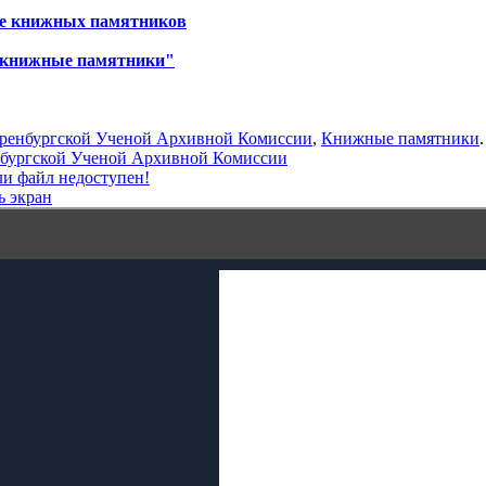
ре книжных памятников
 книжные памятники"
ренбургской Ученой Архивной Комиссии
,
Книжные памятники
.
бургской Ученой Архивной Комиссии
ли файл недоступен!
ь экран