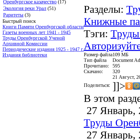
Оренбургское казачество
(17)
Разделы:
Тр
Экология реки Урал
(51)
Раритеты
(3)
Книжные па
Быстрый поиск
Книги Памяти Оренбургской области
Тэги:
Труды
Газеты военных лет 1941 - 1945
Труды Оренбургской Ученой
Авторизуйте
Архивной Комиссии
Периодические издания 1925 - 1947 г.
Размер файла
109 МБ
Издания библиотеки
Тип файла
Document Ad
Прочитано:
595
Скачано:
320
21 Август, 2
]]>
Поделиться:
В этом разд
27 Январь, 
Труды Орен
27 Январь, 