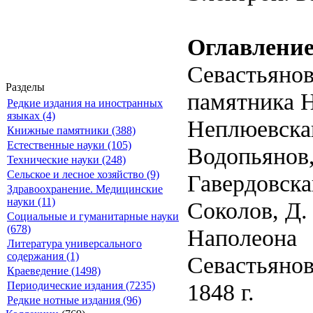
Оглавлени
Севастьянов
Разделы
памятника 
Редкие издания на иностранных
языках (4)
Неплюевскаг
Книжные памятники (388)
Естественные науки (105)
Водопьянов,
Технические науки (248)
Сельское и лесное хозяйство (9)
Гавердовска
Здравоохранение. Медицинские
науки (11)
Соколов, Д.
Социальные и гуманитарные науки
(678)
Наполеона
Литература универсального
содержания (1)
Севастьянов
Краеведение (1498)
1848 г.
Периодические издания (7235)
Редкие нотные издания (96)