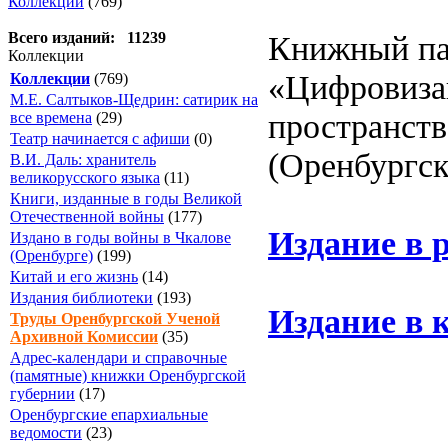
Коллекции
(769)
Книжный па
Всего изданий: 11239
Коллекции
«Цифровиза
Коллекции
(769)
М.Е. Салтыков-Щедрин: сатирик на
пространств
все времена
(29)
Театр начинается с афиши
(0)
(Оренбургск
В.И. Даль: хранитель
великорусского языка
(11)
Книги, изданные в годы Великой
Отечественной войны
(177)
Издание в 
Издано в годы войны в Чкалове
(Оренбурге)
(199)
Китай и его жизнь
(14)
Издания библиотеки
(193)
Издание в 
Труды Оренбургской Ученой
Архивной Комиссии
(35)
Адрес-календари и справочные
(памятные) книжки Оренбургской
губернии
(17)
Оренбургские епархиальные
ведомости
(23)