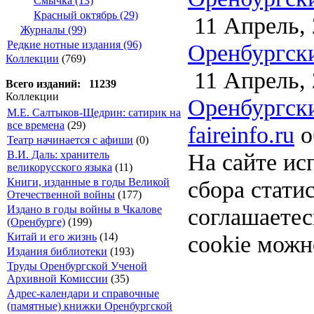
Смычка (13)
Красный октябрь (29)
11 Апрель, 
Журналы (99)
Редкие нотные издания (96)
Оренбургски
Коллекции
(769)
11 Апрель, 
Всего изданий: 11239
Коллекции
Оренбургски
М.Е. Салтыков-Щедрин: сатирик на
все времена
(29)
faireinfo.ru
о
Театр начинается с афиши
(0)
На сайте ис
В.И. Даль: хранитель
великорусского языка
(11)
сбора стати
Книги, изданные в годы Великой
Отечественной войны
(177)
соглашаете
Издано в годы войны в Чкалове
(Оренбурге)
(199)
cookie можн
Китай и его жизнь
(14)
Издания библиотеки
(193)
Труды Оренбургской Ученой
Архивной Комиссии
(35)
Адрес-календари и справочные
(памятные) книжки Оренбургской