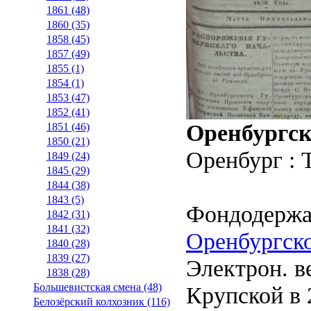
1861 (48)
1860 (35)
1858 (45)
1857 (49)
1855 (1)
1854 (1)
1853 (47)
1852 (41)
Оренбургск
1851 (46)
1850 (21)
Оренбург : 
1849 (24)
1845 (29)
1844 (38)
1843 (5)
Фондодержа
1842 (31)
1841 (32)
Оренбургско
1840 (28)
1839 (27)
Электрон. ве
1838 (28)
Большевистская смена (48)
Крупской в 2
Белозёрский колхозник (116)