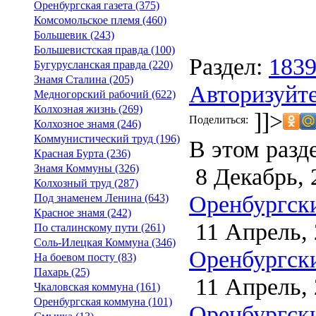
Оренбургская газета (375)
Комсомольское племя (460)
Большевик (243)
Большевистская правда (100)
Раздел:
183
Бугурусланская правда (220)
Знамя Сталина (205)
Авторизуйте
Медногорский рабочий (622)
Колхозная жизнь (269)
]]>
Поделиться:
Колхозное знамя (246)
Коммунистический труд (196)
В этом разд
Красная Бурта (236)
Знамя Коммуны (326)
8 Декабрь, 
Колхозный труд (287)
Оренбургски
Под знаменем Ленина (643)
Красное знамя (242)
11 Апрель, 
По сталинскому пути (261)
Соль-Илецкая Коммуна (346)
Оренбургски
На боевом посту (83)
Пахарь (25)
11 Апрель, 
Чкаловская коммуна (161)
Оренбургская коммуна (101)
Оренбургски